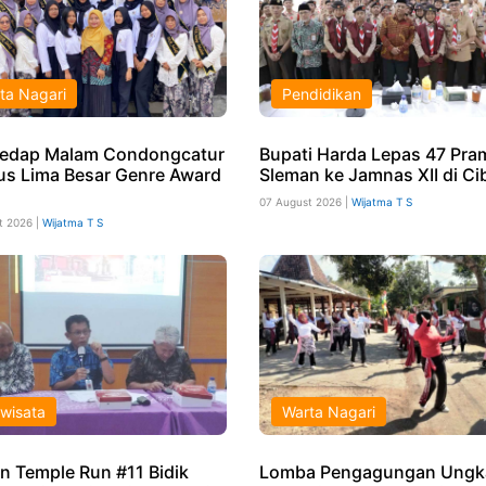
ta Nagari
Pendidikan
edap Malam Condongcatur
Bupati Harda Lepas 47 Pr
s Lima Besar Genre Award
Sleman ke Jamnas XII di Ci
07 August 2026 |
Wijatma T S
t 2026 |
Wijatma T S
iwisata
Warta Nagari
n Temple Run #11 Bidik
Lomba Pengagungan Ungk