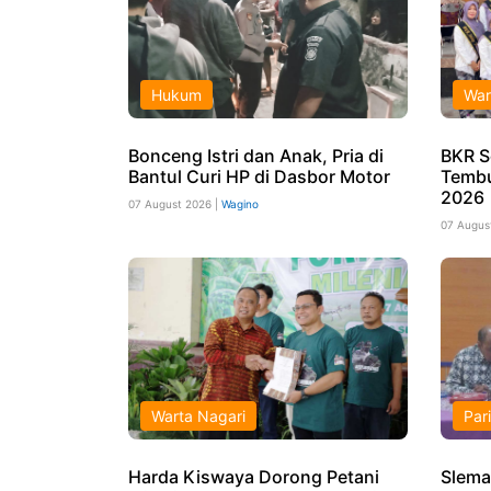
Hukum
War
Bonceng Istri dan Anak, Pria di
BKR S
Bantul Curi HP di Dasbor Motor
Tembu
2026
07 August 2026 |
Wagino
07 Augus
Warta Nagari
Par
Harda Kiswaya Dorong Petani
Slema