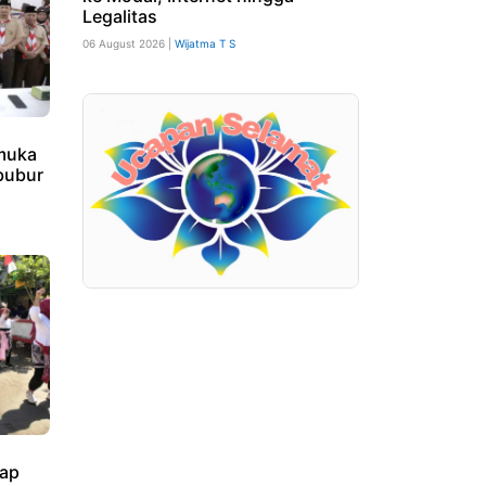
Legalitas
06 August 2026 |
Wijatma T S
amuka
bubur
ap