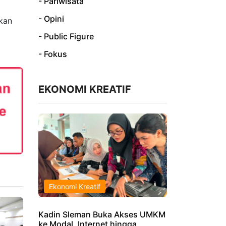
- Pariwisata
- Opini
kan
- Public Figure
- Fokus
EKONOMI KREATIF
Ekonomi Kreatif
Kadin Sleman Buka Akses UMKM
ke Modal, Internet hingga