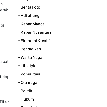
an
- Berita Foto
gerak
- Adiluhung
- Kabar Manca
api
- Kabar Nusantara
- Ekonomi Kreatif
- Pendidikan
- Warta Nagari
dapat
- Lifestyle
- Konsultasi
tetapi
- Olahraga
- Politik
- Hukum
Titiek