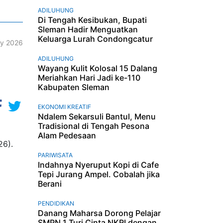
ADILUHUNG
Di Tengah Kesibukan, Bupati
Sleman Hadir Menguatkan
Keluarga Lurah Condongcatur
y 2026
ADILUHUNG
Wayang Kulit Kolosal 15 Dalang
Meriahkan Hari Jadi ke-110
Kabupaten Sleman
EKONOMI KREATIF
Ndalem Sekarsuli Bantul, Menu
Tradisional di Tengah Pesona
Alam Pedesaan
26).
PARIWISATA
Indahnya Nyeruput Kopi di Cafe
Tepi Jurang Ampel. Cobalah jika
Berani
PENDIDIKAN
Danang Maharsa Dorong Pelajar
SMPN 1 Turi Cinta NKRI dengan