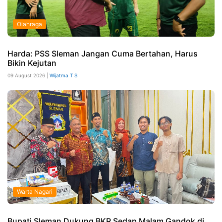
Olahraga
Harda: PSS Sleman Jangan Cuma Bertahan, Harus
Bikin Kejutan
09 August 2026 |
Wijatma T S
Warta Nagari
Bupati Sleman Dukung BKR Sedap Malam Gandok di