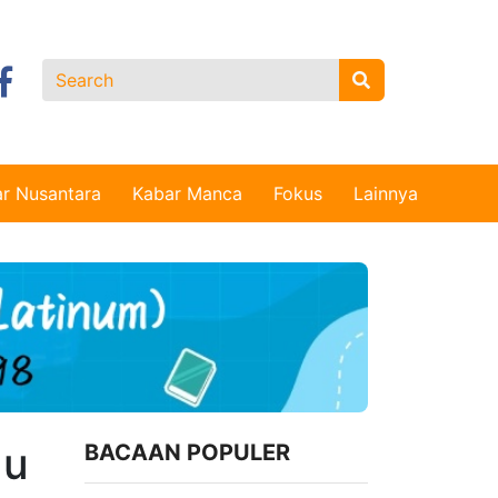
r Nusantara
Kabar Manca
Fokus
Lainnya
du
BACAAN POPULER