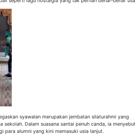
li seperti lagu nostalgia yang tak pernah benar-benar us
negaskan syawalan merupakan jembatan silaturahmi yang
 sekolah. Dalam suasana santai penuh canda, ia menyebu
agi para alumni yang kini memasuki usia lanjut.