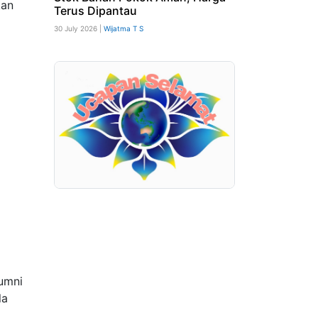
kan
Terus Dipantau
30 July 2026 |
Wijatma T S
lumni
la