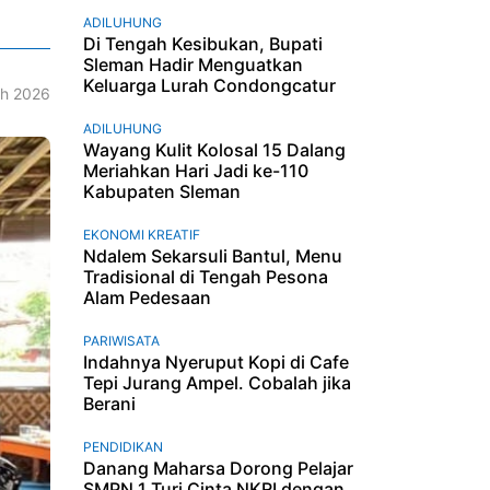
ADILUHUNG
Di Tengah Kesibukan, Bupati
Sleman Hadir Menguatkan
Keluarga Lurah Condongcatur
h 2026
ADILUHUNG
Wayang Kulit Kolosal 15 Dalang
Meriahkan Hari Jadi ke-110
Kabupaten Sleman
EKONOMI KREATIF
Ndalem Sekarsuli Bantul, Menu
Tradisional di Tengah Pesona
Alam Pedesaan
PARIWISATA
Indahnya Nyeruput Kopi di Cafe
Tepi Jurang Ampel. Cobalah jika
Berani
PENDIDIKAN
Danang Maharsa Dorong Pelajar
SMPN 1 Turi Cinta NKRI dengan