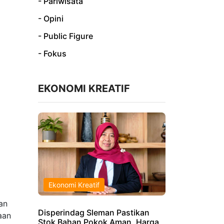
- Pariwisata
- Opini
- Public Figure
- Fokus
EKONOMI KREATIF
Ekonomi Kreatif
an
Disperindag Sleman Pastikan
aan
Stok Bahan Pokok Aman, Harga