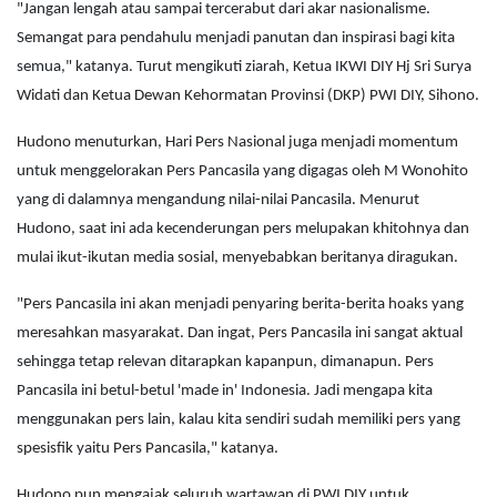
"Jangan lengah atau sampai tercerabut dari akar nasionalisme.
Semangat para pendahulu menjadi panutan dan inspirasi bagi kita
semua," katanya. Turut mengikuti ziarah, Ketua IKWI DIY Hj Sri Surya
Widati dan Ketua Dewan Kehormatan Provinsi (DKP) PWI DIY, Sihono.
Hudono menuturkan, Hari Pers Nasional juga menjadi momentum
untuk menggelorakan Pers Pancasila yang digagas oleh M Wonohito
yang di dalamnya mengandung nilai-nilai Pancasila. Menurut
Hudono, saat ini ada kecenderungan pers melupakan khitohnya dan
mulai ikut-ikutan media sosial, menyebabkan beritanya diragukan.
"Pers Pancasila ini akan menjadi penyaring berita-berita hoaks yang
meresahkan masyarakat. Dan ingat, Pers Pancasila ini sangat aktual
sehingga tetap relevan ditarapkan kapanpun, dimanapun. Pers
Pancasila ini betul-betul 'made in' Indonesia. Jadi mengapa kita
menggunakan pers lain, kalau kita sendiri sudah memiliki pers yang
spesisfik yaitu Pers Pancasila," katanya.
Hudono pun mengajak seluruh wartawan di PWI DIY untuk