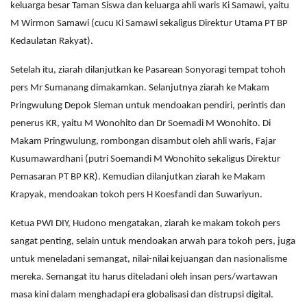
keluarga besar Taman Siswa dan keluarga ahli waris Ki Samawi, yaitu
M Wirmon Samawi (cucu Ki Samawi sekaligus Direktur Utama PT BP
Kedaulatan Rakyat).
Setelah itu, ziarah dilanjutkan ke Pasarean Sonyoragi tempat tohoh
pers Mr Sumanang dimakamkan. Selanjutnya ziarah ke Makam
Pringwulung Depok Sleman untuk mendoakan pendiri, perintis dan
penerus KR, yaitu M Wonohito dan Dr Soemadi M Wonohito. Di
Makam Pringwulung, rombongan disambut oleh ahli waris, Fajar
Kusumawardhani (putri Soemandi M Wonohito sekaligus Direktur
Pemasaran PT BP KR). Kemudian dilanjutkan ziarah ke Makam
Krapyak, mendoakan tokoh pers H Koesfandi dan Suwariyun.
Ketua PWI DIY, Hudono mengatakan, ziarah ke makam tokoh pers
sangat penting, selain untuk mendoakan arwah para tokoh pers, juga
untuk meneladani semangat, nilai-nilai kejuangan dan nasionalisme
mereka. Semangat itu harus diteladani oleh insan pers/wartawan
masa kini dalam menghadapi era globalisasi dan distrupsi digital.