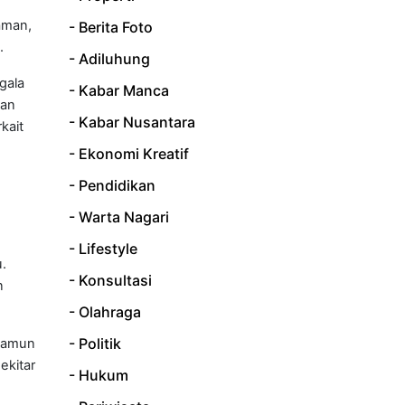
aman,
- Berita Foto
.
- Adiluhung
gala
- Kabar Manca
kan
- Kabar Nusantara
kait
- Ekonomi Kreatif
- Pendidikan
- Warta Nagari
- Lifestyle
u.
- Konsultasi
n
- Olahraga
- Politik
 namun
ekitar
- Hukum