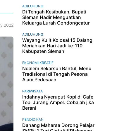
ADILUHUNG
Di Tengah Kesibukan, Bupati
Sleman Hadir Menguatkan
Keluarga Lurah Condongcatur
ry 2022
ADILUHUNG
Wayang Kulit Kolosal 15 Dalang
Meriahkan Hari Jadi ke-110
Kabupaten Sleman
EKONOMI KREATIF
Ndalem Sekarsuli Bantul, Menu
Tradisional di Tengah Pesona
Alam Pedesaan
PARIWISATA
Indahnya Nyeruput Kopi di Cafe
Tepi Jurang Ampel. Cobalah jika
Berani
PENDIDIKAN
Danang Maharsa Dorong Pelajar
SMPN 1 Turi Cinta NKRI dengan