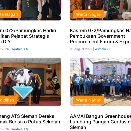
ta Nagari
Warta Nagari
m 072/Pamungkas Hadiri
Kasrem 072/Pamungkas Ha
ikan Pejabat Strategis
Pembukaan Government
a DIY
Procurement Forum & Expo
t 2026 |
Wijatma T S
05 August 2026 |
Wijatma T S
didikan
Warta Nagari
eng ATS Sleman Deteksi
AAMAI Bangun Greenhouse
Anak Berisiko Putus Sekolah
Lumbung Pangan Cerdas d
Sleman
t 2026 |
Wijatma T S