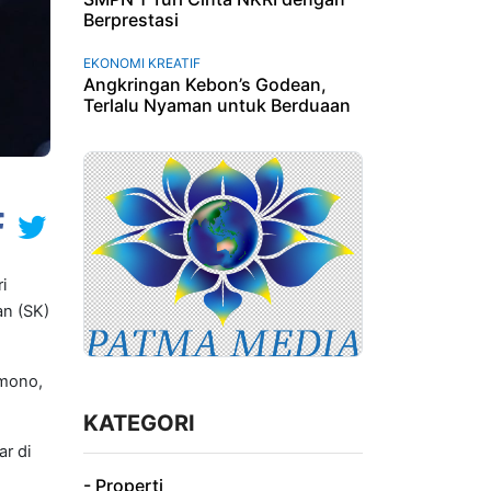
Berprestasi
EKONOMI KREATIF
Angkringan Kebon’s Godean,
Terlalu Nyaman untuk Berduaan
i
an (SK)
rmono,
KATEGORI
r di
- Properti