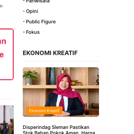
- Pariwisata
an
- Opini
m
- Public Figure
- Fokus
EKONOMI KREATIF
Ekonomi Kreatif
Disperindag Sleman Pastikan
Stok Bahan Pokok Aman, Harga