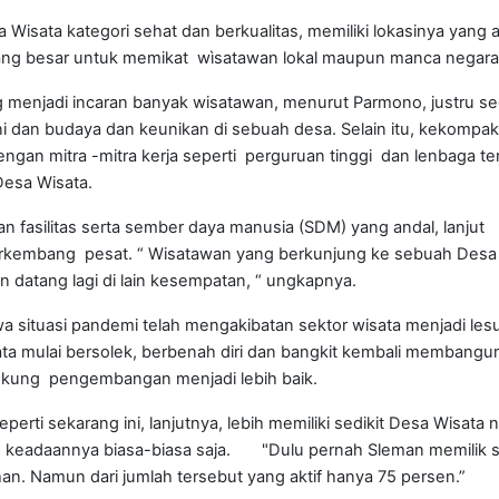
sata kategori sehat dan berkualitas, memiliki lokasinya yang 
yang besar untuk memikat wìsatawan lokal maupun manca negara
menjadi incaran banyak wisatawan, menurut Parmono, justru se
ni dan budaya dan keunikan di sebuah desa. Selain itu, kekompa
an mitra -mitra kerja seperti perguruan tinggi dan lenbaga ter
Desa Wisata.
fasilitas serta sember daya manusia (SDM) yang andal, lanjut
rkembang pesat. “ Wisatawan yang berkunjung ke sebuah Desa
 datang lagi di lain kesempatan, “ ungkapnya.
ituasi pandemi telah mengakibatan sektor wisata menjadi les
ta mulai bersolek, berbenah diri dan bangkit kembali membangu
dukung pengembangan menjadi lebih baik.
erti sekarang ini, lanjutnya, lebih memiliki sedikit Desa Wisata
 keadaannya biasa-biasa saja. "Dulu pernah Sleman memilik s
han. Namun dari jumlah tersebut yang aktif hanya 75 persen.”