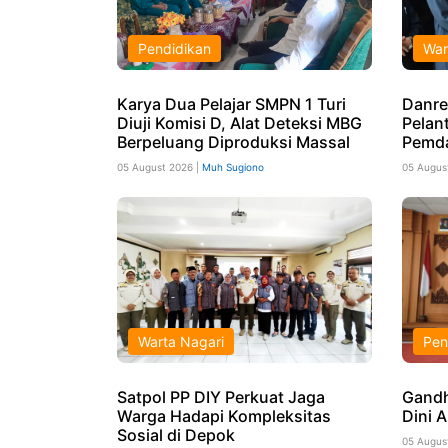
Pendidikan
War
Karya Dua Pelajar SMPN 1 Turi
Danre
Diuji Komisi D, Alat Deteksi MBG
Pelant
Berpeluang Diproduksi Massal
Pemd
05 August 2026 |
Muh Sugiono
05 Augus
Warta Nagari
Pen
Satpol PP DIY Perkuat Jaga
Gandh
Warga Hadapi Kompleksitas
Dini 
Sosial di Depok
05 Augus