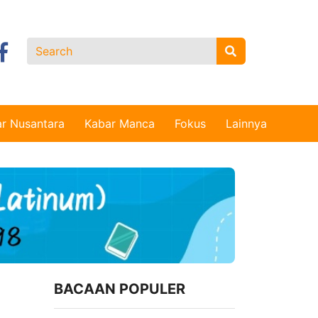
r Nusantara
Kabar Manca
Fokus
Lainnya
BACAAN POPULER