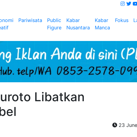
onomi
Pariwisata
Public
Kabar
Kabar
Fokus
L
atif
Figure
Nusantara
Manca
uroto Libatkan
bel
23 June