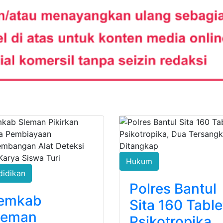
Hukum
didikan
Polres Bantul
emkab
Sita 160 Table
leman
Psikotropika,