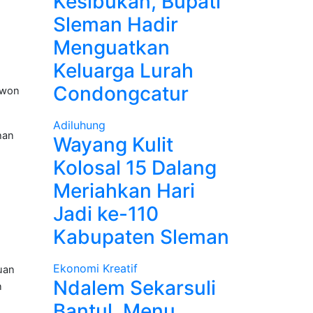
Kesibukan, Bupati
Sleman Hadir
Menguatkan
Keluarga Lurah
Condongcatur
ewon
Adiluhung
han
Wayang Kulit
Kolosal 15 Dalang
Meriahkan Hari
Jadi ke-110
Kabupaten Sleman
Ekonomi Kreatif
uan
Ndalem Sekarsuli
n
Bantul, Menu