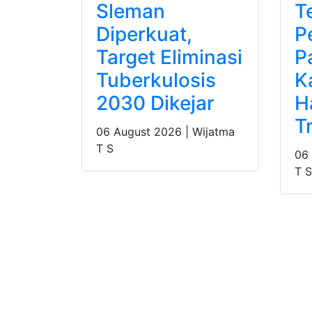
Sleman
T
Diperkuat,
P
Target Eliminasi
P
Tuberkulosis
K
2030 Dikejar
H
T
06 August 2026 |
Wijatma
T S
06
T S