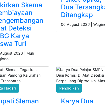
ikirkan Skema
Dua Tersangk
embiayaan
Ditangkap
engembangan
06 August 2026 |
Wagin
lat Deteksi
BG Karya
iswa Turi
 August 2026 |
Muh
giono
ta Nagari
Pendidikan
upati Sleman
Karya Dua