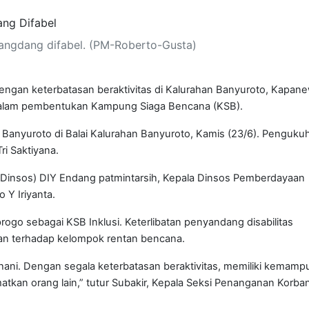
angdang difabel. (PM-Roberto-Gusta)
engan keterbatasan beraktivitas di Kalurahan Banyuroto, Kapan
dalam pembentukan Kampung Siaga Bencana (KSB).
Banyuroto di Balai Kalurahan Banyuroto, Kamis (23/6). Penguku
ri Saktiyana.
l (Dinsos) DIY Endang patmintarsih, Kepala Dinsos Pemberdayaan
Y Iriyanta.
go sebagai KSB Inklusi. Keterlibatan penyandang disabilitas
an terhadap kelompok rentan bencana.
ani. Dengan segala keterbatasan beraktivitas, memiliki kemamp
tkan orang lain,” tutur Subakir, Kepala Seksi Penanganan Korba