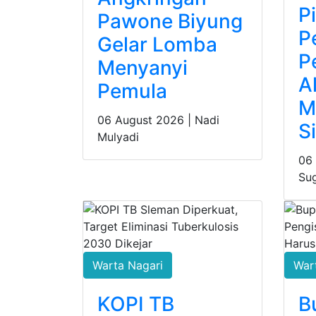
P
Pawone Biyung
P
Gelar Lomba
P
Menyanyi
A
Pemula
M
06 August 2026 |
Nadi
S
Mulyadi
06
Su
Warta Nagari
War
KOPI TB
B