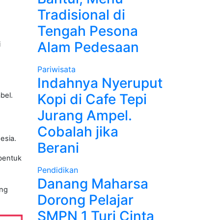
Tradisional di
Tengah Pesona
Alam Pedesaan
i
Pariwisata
Indahnya Nyeruput
bel.
Kopi di Cafe Tepi
Jurang Ampel.
Cobalah jika
esia.
Berani
rbentuk
Pendidikan
Danang Maharsa
ung
Dorong Pelajar
SMPN 1 Turi Cinta