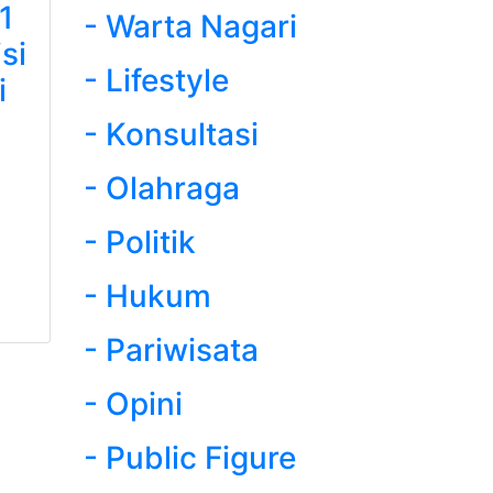
1
- Warta Nagari
si
- Lifestyle
i
- Konsultasi
- Olahraga
- Politik
- Hukum
- Pariwisata
- Opini
- Public Figure