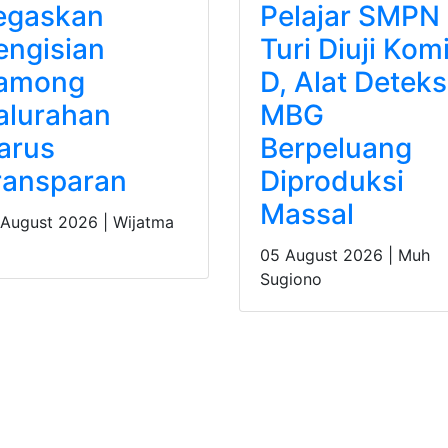
egaskan
Pelajar SMPN 
engisian
Turi Diuji Komi
among
D, Alat Deteks
alurahan
MBG
arus
Berpeluang
ransparan
Diproduksi
Massal
 August 2026 |
Wijatma
05 August 2026 |
Muh
Sugiono