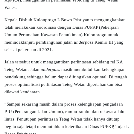
Api(KA), menggantikan perlintasan sebidang di Teteg Wetan,
Wates.
Kepala Dishub Kulonprogo L Bowo Pristiyanto mengungkapkan
telah melakukan koordinasi dengan Dinas PUPKP (Pekerjaan
Umum Perumahan Kawasan Pemukiman) Kulonprogo untuk
menindaklanjuti pembangunan jalan
underpass
Kemiri III yang
selesai pekerjaan di 2021.
Jalan tersebut untuk menggantikan perlintasan sebidang rel KA
Teteg Wetan. Jalan
underpass
masih membutuhkan kelengkapan
pendukung sehingga belum dapat difungsikan optimal. Di tengah
proses optimalisasi perlintasan Teteg Wetan dipertahankan bisa
dilewati kendaraan.
“Sampai sekarang masih dalam proses kelengkapan pengadaan
PJU (Penerangan Jalan Umum), rambu-rambu dan rekayasa lalu
lintas. Penutupan perlintasan Teteg Wetan tidak hanya ditutup
begitu saja tetapi membutuhkan keterlibatan Dinas PUPKP,” ujar L