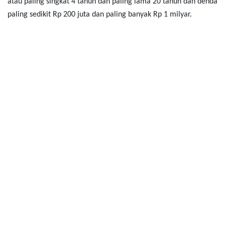
atau paling singkat 4 tahun dan paling lama 20 tahun dan denda
paling sedikit Rp 200 juta dan paling banyak Rp 1 milyar.