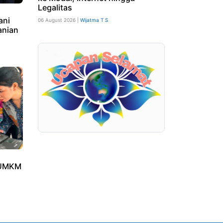
Legalitas
ani
06 August 2026 |
Wijatma T S
anian
 UMKM