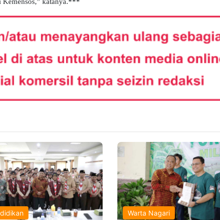
ri Kemensos,” katanya.***
didikan
Warta Nagari