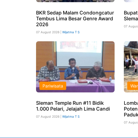
BKR Sedap Malam Condongcatur
Bupat
Tembus Lima Besar Genre Award
Slema
2026
07 Augus
07 August 2026 |
Wijatma T S
Pariwisata
War
Sleman Temple Run #11 Bidik
Lomb
1.000 Pelari, Jelajah Lima Candi
Poten
Paduk
07 August 2026 |
Wijatma T S
07 Augus