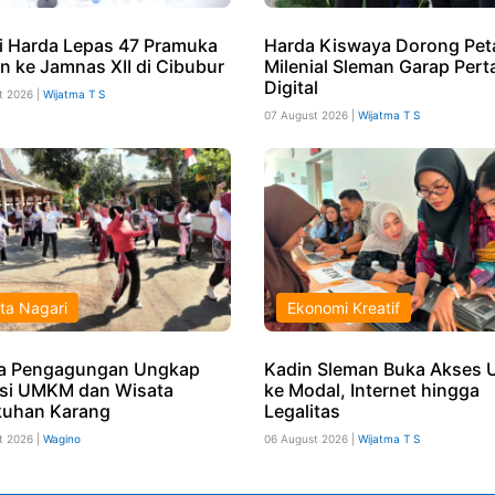
i Harda Lepas 47 Pramuka
Harda Kiswaya Dorong Pet
n ke Jamnas XII di Cibubur
Milenial Sleman Garap Pert
Digital
t 2026 |
Wijatma T S
07 August 2026 |
Wijatma T S
ta Nagari
Ekonomi Kreatif
a Pengagungan Ungkap
Kadin Sleman Buka Akses
si UMKM dan Wisata
ke Modal, Internet hingga
uhan Karang
Legalitas
t 2026 |
Wagino
06 August 2026 |
Wijatma T S