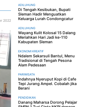
ADILUHUNG
Di Tengah Kesibukan, Bupati
Sleman Hadir Menguatkan
Keluarga Lurah Condongcatur
r 2022
ADILUHUNG
Wayang Kulit Kolosal 15 Dalang
Meriahkan Hari Jadi ke-110
Kabupaten Sleman
EKONOMI KREATIF
Ndalem Sekarsuli Bantul, Menu
Tradisional di Tengah Pesona
Alam Pedesaan
PARIWISATA
Indahnya Nyeruput Kopi di Cafe
Tepi Jurang Ampel. Cobalah jika
Berani
PENDIDIKAN
Danang Maharsa Dorong Pelajar
SMPN 1 Turi Cinta NKRI dengan