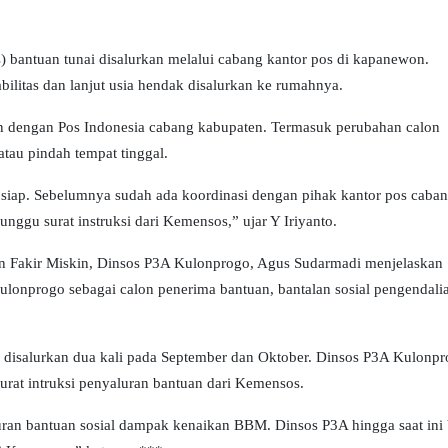
) bantuan tunai disalurkan melalui cabang kantor pos di kapanewon.
litas dan lanjut usia hendak disalurkan ke rumahnya.
n dengan Pos Indonesia cabang kabupaten. Termasuk perubahan calon
tau pindah tempat tinggal.
 siap. Sebelumnya sudah ada koordinasi dengan pihak kantor pos caba
nggu surat instruksi dari Kemensos,” ujar Y Iriyanto.
n Fakir Miskin, Dinsos P3A Kulonprogo, Agus Sudarmadi menjelaskan
ulonprogo sebagai calon penerima bantuan, bantalan sosial pengendali
disalurkan dua kali pada September dan Oktober. Dinsos P3A Kulonp
urat intruksi penyaluran bantuan dari Kemensos.
ran bantuan sosial dampak kenaikan BBM. Dinsos P3A hingga saat ini