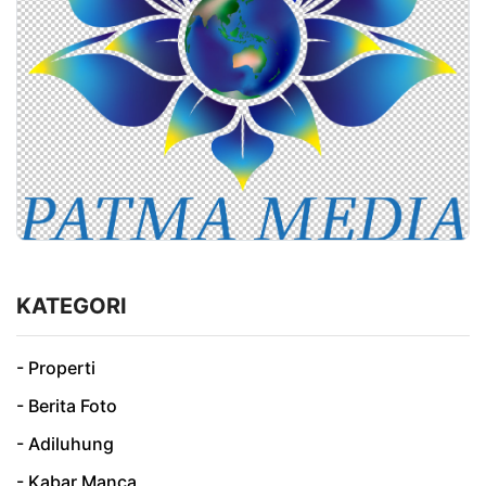
KATEGORI
- Properti
- Berita Foto
- Adiluhung
- Kabar Manca