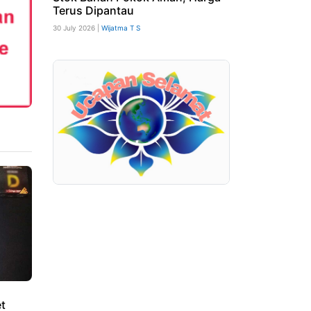
Terus Dipantau
30 July 2026 |
Wijatma T S
et