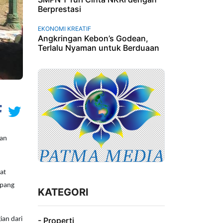
Berprestasi
EKONOMI KREATIF
Angkringan Kebon’s Godean,
Terlalu Nyaman untuk Berduaan
man
at
mpang
KATEGORI
an dari
- Properti