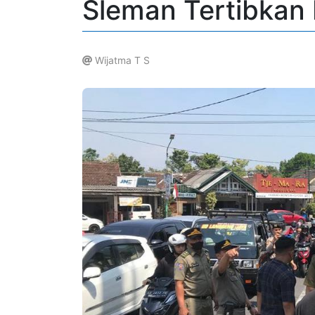
Sleman Tertibkan
Wijatma T S
.