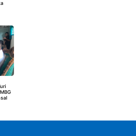
ka
uri
i MBG
sal