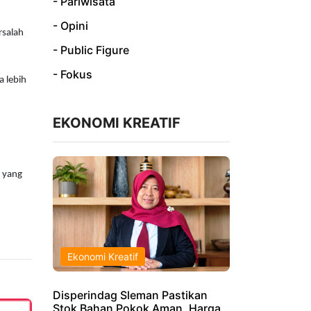
- Pariwisata
- Opini
rsalah
- Public Figure
- Fokus
a lebih
EKONOMI KREATIF
a yang
Ekonomi Kreatif
Disperindag Sleman Pastikan
Stok Bahan Pokok Aman, Harga