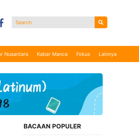
r Nusantara
Kabar Manca
Fokus
Lainnya
BACAAN POPULER