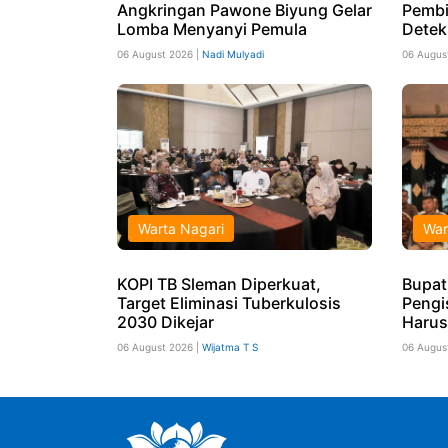
Angkringan Pawone Biyung Gelar
Pembi
Lomba Menyanyi Pemula
Detek
06 August 2026 |
Nadi Mulyadi
06 Augus
Warta Nagari
War
KOPI TB Sleman Diperkuat,
Bupat
Target Eliminasi Tuberkulosis
Pengi
2030 Dikejar
Harus
06 August 2026 |
Wijatma T S
06 Augus