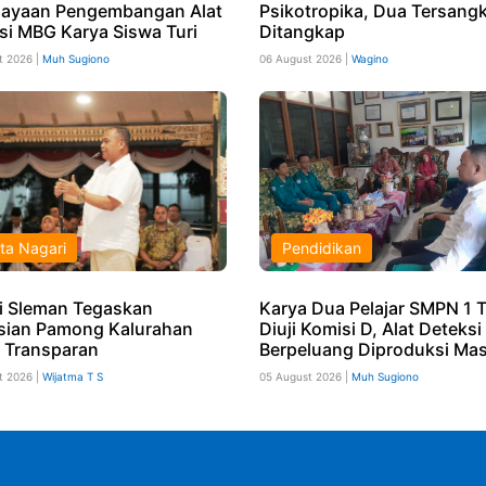
ayaan Pengembangan Alat
Psikotropika, Dua Tersang
si MBG Karya Siswa Turi
Ditangkap
t 2026 |
Muh Sugiono
06 August 2026 |
Wagino
ta Nagari
Pendidikan
i Sleman Tegaskan
Karya Dua Pelajar SMPN 1 T
sian Pamong Kalurahan
Diuji Komisi D, Alat Deteks
 Transparan
Berpeluang Diproduksi Mas
t 2026 |
Wijatma T S
05 August 2026 |
Muh Sugiono