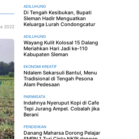
ADILUHUNG
Di Tengah Kesibukan, Bupati
Sleman Hadir Menguatkan
Keluarga Lurah Condongcatur
e 2022
ADILUHUNG
Wayang Kulit Kolosal 15 Dalang
Meriahkan Hari Jadi ke-110
Kabupaten Sleman
EKONOMI KREATIF
Ndalem Sekarsuli Bantul, Menu
Tradisional di Tengah Pesona
Alam Pedesaan
PARIWISATA
Indahnya Nyeruput Kopi di Cafe
Tepi Jurang Ampel. Cobalah jika
Berani
PENDIDIKAN
Danang Maharsa Dorong Pelajar
SMPN 1 Turi Cinta NKRI dengan