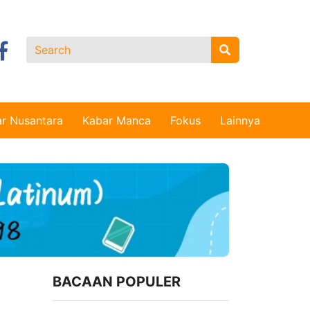
r Nusantara
Kabar Manca
Fokus
Lainnya
BACAAN POPULER