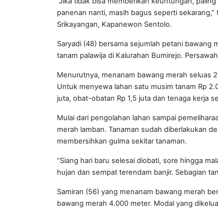
“Jika tidak bisa memberikan keuntungan, palin
panenan nanti, masih bagus seperti sekarang,”
Srikayangan, Kapanewon Sentolo.
Saryadi (48) bersama sejumlah petani bawang
tanam palawija di Kalurahan Bumirejo. Persawa
Menurutnya, menanam bawang merah seluas 2.0
Untuk menyewa lahan satu musim tanam Rp 2.00
juta, obat-obatan Rp 1,5 juta dan tenaga kerja sek
Mulai dari pengolahan lahan sampai pemeliha
merah lamban. Tanaman sudah diberlakukan d
membersihkan gulma sekitar tanaman.
“Siang hari baru selesai diobati, sore hingga 
hujan dan sempat terendam banjir. Sebagian ta
Samiran (56) yang menanam bawang merah berd
bawang merah 4.000 meter. Modal yang dikeluar