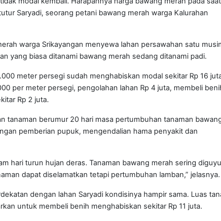
g tidak modal kembali. Harapannya harga bawang merah pada saat
 tutur Saryadi, seorang petani bawang merah warga Kalurahan
 merah warga Srikayangan menyewa lahan persawahan satu musi
han yang biasa ditanami bawang merah sedang ditanami padi.
00 meter persegi sudah menghabiskan modal sekitar Rp 16 juta
0 per meter persegi, pengolahan lahan Rp 4 juta, membeli beni
itar Rp 2 juta.
raan tanaman berumur 20 hari masa pertumbuhan tanaman bawan
engan pemberian pupuk, mengendalian hama penyakit dan
malam hari turun hujan deras. Tanaman bawang merah sering diguyu
naman dapat diselamatkan tetapi pertumbuhan lamban,” jelasnya.
ekatan dengan lahan Saryadi kondisinya hampir sama. Luas ta
kan untuk membeli benih menghabiskan sekitar Rp 11 juta.