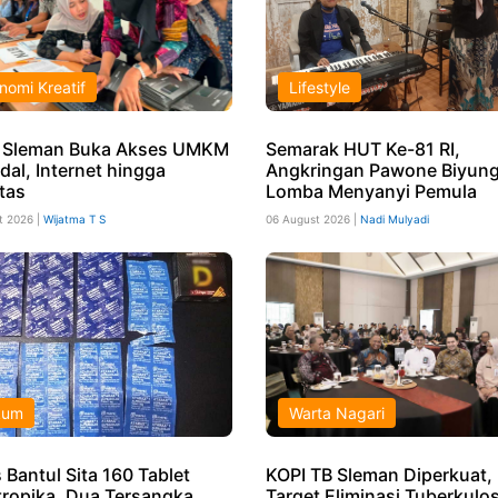
nomi Kreatif
Lifestyle
 Sleman Buka Akses UMKM
Semarak HUT Ke-81 RI,
dal, Internet hingga
Angkringan Pawone Biyung
tas
Lomba Menyanyi Pemula
t 2026 |
Wijatma T S
06 August 2026 |
Nadi Mulyadi
kum
Warta Nagari
 Bantul Sita 160 Tablet
KOPI TB Sleman Diperkuat,
tropika, Dua Tersangka
Target Eliminasi Tuberkulos