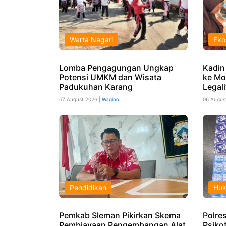
Warta Nagari
Eko
Lomba Pengagungan Ungkap
Kadin
Potensi UMKM dan Wisata
ke Mo
Padukuhan Karang
Legali
07 August 2026 |
Wagino
06 Augus
Pendidikan
Hu
Pemkab Sleman Pikirkan Skema
Polres
Pembiayaan Pengembangan Alat
Psiko