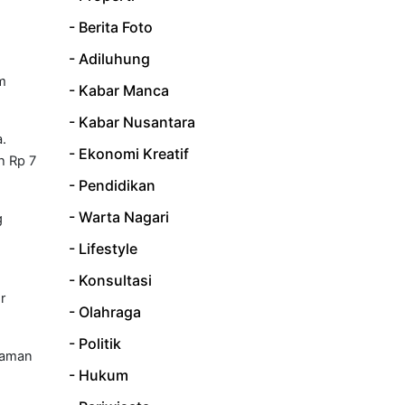
- Berita Foto
- Adiluhung
m
- Kabar Manca
- Kabar Nusantara
.
- Ekonomi Kreatif
h Rp 7
- Pendidikan
- Warta Nagari
g
- Lifestyle
- Konsultasi
r
- Olahraga
- Politik
naman
- Hukum