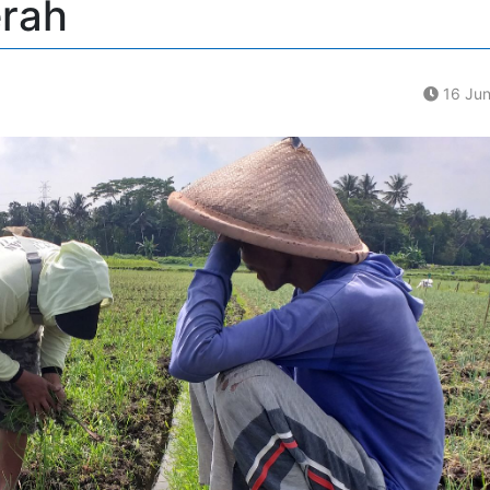
rah
16 Jun