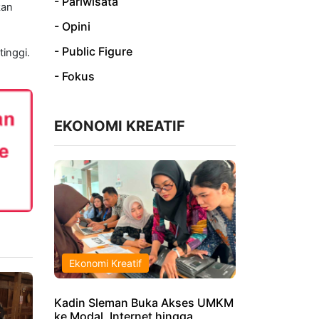
- Pariwisata
kan
- Opini
- Public Figure
inggi.
- Fokus
EKONOMI KREATIF
Ekonomi Kreatif
Kadin Sleman Buka Akses UMKM
ke Modal, Internet hingga