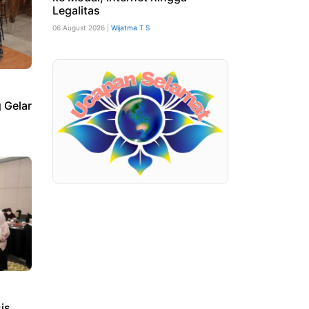
Legalitas
06 August 2026 |
Wijatma T S
 Gelar
is