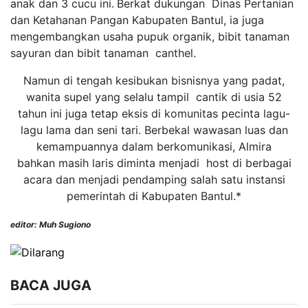
anak dan 3 cucu ini.
Berkat d
ukungan
D
inas
P
erta
n
ian
dan
K
etahanan
P
angan Kabupaten Bantul
, ia juga
mengembangkan usaha
pupuk organik, bibit tanaman
sayuran
dan
bibit tanaman canthel
.
Namun di tengah kesibukan bisnisnya yang padat,
w
anita supel
yang selalu tampil cantik di usia 52
tahun ini juga tetap eksis
di komunitas pecinta lagu-
lagu lama
dan
seni tari
. Berbekal wawasan luas dan
kemampuannya dalam berkomunikasi, Almira
bahkan masih laris diminta menjadi
host di berbagai
acara dan menjadi pendamping salah satu instansi
pemerintah
di
Kabupaten Bantul
.
*
editor: Muh Sugiono
BACA JUGA