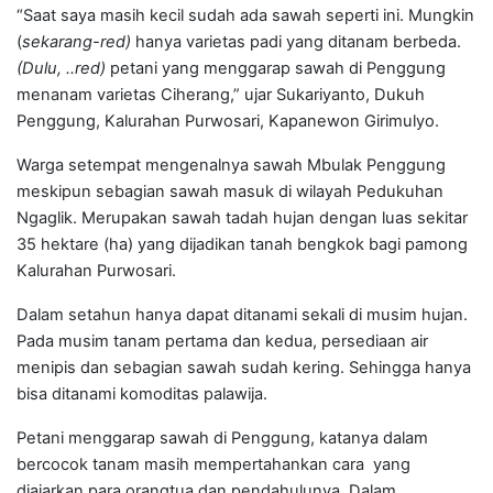
“Saat saya masih kecil sudah ada sawah seperti ini. Mungkin
(
sekarang-red)
hanya varietas padi yang ditanam berbeda.
(Dulu, ..red)
p
etani yang menggarap sawah di Penggung
menanam varietas Ciherang,” ujar Sukariyanto, Dukuh
Penggung, Kalurahan Purwosari, Kapanewon Girimulyo.
Warga setempat mengenalnya sawah Mbulak Penggung
meskipun sebagian sawah masuk di wilayah Pedukuhan
Ngaglik. Merupakan sawah tadah hujan dengan luas sekitar
35 hektare (ha) yang dijadikan tanah bengkok bagi pamong
Kalurahan Purwosari.
Dalam setahun hanya dapat ditanami sekali di musim hujan.
Pada musim tanam pertama dan kedua, persediaan air
menipis dan sebagian sawah sudah kering
. Sehingga
hanya
bisa ditanami komoditas palawija.
Petani menggarap sawah di Penggung, katanya dalam
bercocok tanam masih mempertahankan
cara
yang
diajarkan para orangtua dan pendahulunya. Dalam