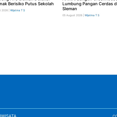
Anak Berisiko Putus Sekolah
Lumbung Pangan Cerdas d
Sleman
t 2026 |
Wijatma T S
05 August 2026 |
Wijatma T S
IWISATA
CO