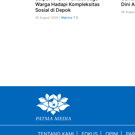
Warga Hadapi Kompleksitas
Dini 
Sosial di Depok
05 Augus
05 August 2026 |
Wijatma T S
TENTANG KAMI
|
FOKUS
|
OPINI
|
PAR