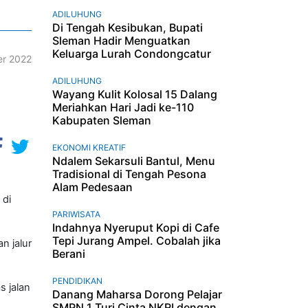
ADILUHUNG
Di Tengah Kesibukan, Bupati
Sleman Hadir Menguatkan
Keluarga Lurah Condongcatur
r 2022
ADILUHUNG
Wayang Kulit Kolosal 15 Dalang
Meriahkan Hari Jadi ke-110
Kabupaten Sleman
EKONOMI KREATIF
Ndalem Sekarsuli Bantul, Menu
Tradisional di Tengah Pesona
Alam Pedesaan
 di
PARIWISATA
Indahnya Nyeruput Kopi di Cafe
Tepi Jurang Ampel. Cobalah jika
n jalur
Berani
PENDIDIKAN
s jalan
Danang Maharsa Dorong Pelajar
SMPN 1 Turi Cinta NKRI dengan