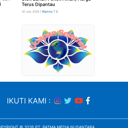
i
Terus Dipantau
30 July 2026 |
Wijatma T S
IKUTI KAMI :
PYRIGHT © 2026 PT. PATMA MEDIA NUSANTARA