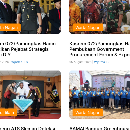
ta Nagari
Warta Nagari
m 072/Pamungkas Hadiri
Kasrem 072/Pamungkas Ha
ikan Pejabat Strategis
Pembukaan Government
a DIY
Procurement Forum & Expo
t 2026 |
Wijatma T S
05 August 2026 |
Wijatma T S
didikan
Warta Nagari
eng ATS Sleman Deteksi
AAMAI Bangun Greenhouse