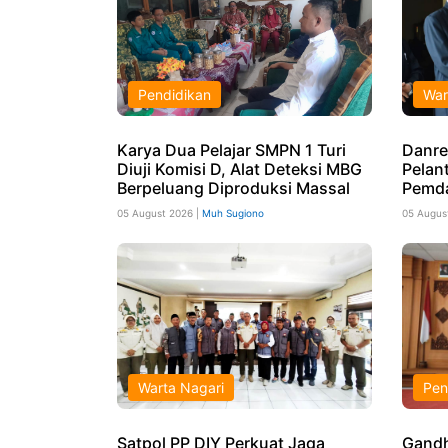
Pendidikan
War
Karya Dua Pelajar SMPN 1 Turi
Danre
Diuji Komisi D, Alat Deteksi MBG
Pelant
Berpeluang Diproduksi Massal
Pemd
05 August 2026 |
Muh Sugiono
05 Augus
Warta Nagari
Pen
Satpol PP DIY Perkuat Jaga
Gandh