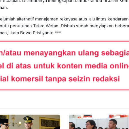
eretaapian. Di antaranya kelengkapan rambu-rambu di Jalan Kemiri
aan.
mlah alternatif manajemen rekayasa arus lalu lintas kendaraan
menutu penutupan Teteg Wetan. Dishub sudah menyiapkan beber
aan,” kata Bowo Pristiyanto.***