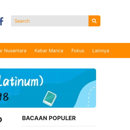
r Nusantara
Kabar Manca
Fokus
Lainnya
P
BACAAN POPULER