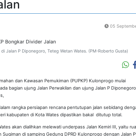
alan
05 Septembe
di Jalan P Diponegoro, Teteg Wetan Wates. (PM-Roberto Gusta)
umahan dan Kawasan Pemukiman (PUPKP) Kulonprogo mulai
ada bagian ujung Jalan Perwakilan dan ujung Jalan P Diponegoro
s,
lam rangka persiapan rencana pentutupan jalan sebidang denga
teri kabupaten di Kota Wates dipastikan bakal ditutup total.
Wates akan dialihkan melewati underpass Jalan Kemiri III, yaitu rua
an Sugiman di samping Gedung DPRD Kulonprogo dengan Jalan P