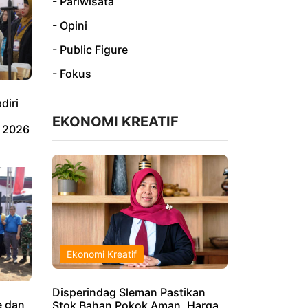
- Pariwisata
- Opini
- Public Figure
- Fokus
diri
EKONOMI KREATIF
 2026
Ekonomi Kreatif
Disperindag Sleman Pastikan
 dan
Stok Bahan Pokok Aman, Harga