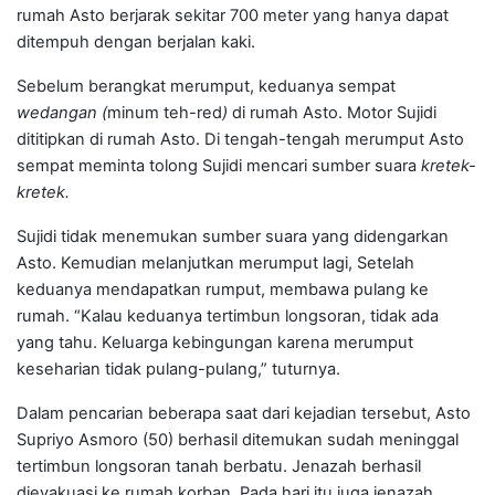
rumah Asto berjarak sekitar 700 meter yang hanya dapat
ditempuh dengan berjalan kaki.
Sebelum berangkat merumput, keduanya sempat
wedangan (
minum teh
-
red
)
di rumah Asto. Motor Sujidi
dititipkan di rumah Asto. Di tengah-tengah merumput Asto
sempat meminta tolong Sujidi mencari sumber suara
kretek-
kretek.
Sujidi tidak menemukan sumber suara yang didengarkan
Asto. Kemudian melanjutkan merumput lagi, Setelah
keduanya mendapatkan rumput, membawa pulang ke
rumah. “Kalau keduanya tertimbun longsoran, tidak ada
yang tahu. Keluarga kebingungan karena merumput
keseharian tidak pulang-pulang,” tuturnya.
Dalam pencarian beberapa saat dari kejadian tersebut, Asto
Supriyo Asmoro (50) berhasil ditemukan sudah meninggal
tertimbun longsoran tanah berbatu. Jenazah berhasil
dievakuasi ke rumah korban. Pada hari itu juga jenazah