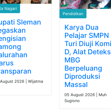
ta Nagari
Pendidikan
upati Sleman
Karya Dua
egaskan
Pelajar SMPN 
engisian
Turi Diuji Komi
among
D, Alat Deteks
alurahan
MBG
arus
Berpeluang
ransparan
Diproduksi
 August 2026 |
Wijatma
Massal
05 August 2026 |
Muh
Sugiono