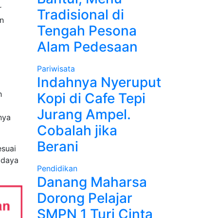
r
Tradisional di
n
Tengah Pesona
Alam Pedesaan
Pariwisata
Indahnya Nyeruput
h
Kopi di Cafe Tepi
Jurang Ampel.
nya
Cobalah jika
Berani
esuai
 daya
Pendidikan
Danang Maharsa
Dorong Pelajar
SMPN 1 Turi Cinta