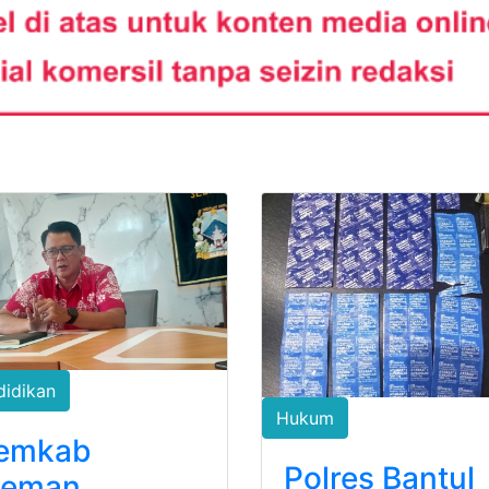
didikan
Hukum
emkab
Polres Bantul
leman