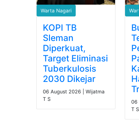
Warta Nagari
War
KOPI TB
B
Sleman
T
Diperkuat,
P
Target Eliminasi
P
Tuberkulosis
K
2030 Dikejar
H
T
06 August 2026 |
Wijatma
T S
06
T S