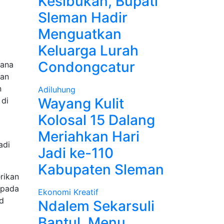
Kesibukan, Bupati
Sleman Hadir
Menguatkan
Keluarga Lurah
Condongcatur
rana
kan
n
Adiluhung
Wayang Kulit
 di
Kolosal 15 Dalang
Meriahkan Hari
adi
Jadi ke-110
Kabupaten Sleman
rikan
epada
Ekonomi Kreatif
id
Ndalem Sekarsuli
Bantul, Menu