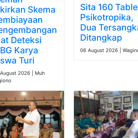
Sita 160 Table
ikirkan Skema
Psikotropika,
embiayaan
Dua Tersangk
engembangan
Ditangkap
lat Deteksi
BG Karya
06 August 2026 |
Wagin
iswa Turi
 August 2026 |
Muh
giono