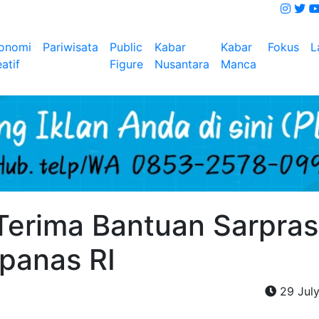
onomi
Pariwisata
Public
Kabar
Kabar
Fokus
L
atif
Figure
Nusantara
Manca
erima Bantuan Sarpras
apanas RI
29 Jul