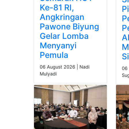
Ke-81 RI,
P
Angkringan
P
Pawone Biyung
P
Gelar Lomba
A
Menyanyi
M
Pemula
S
06 August 2026 |
Nadi
06
Mulyadi
Su