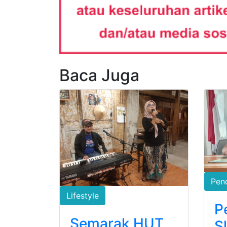
Baca Juga
Pen
Lifestyle
P
Semarak HUT
S