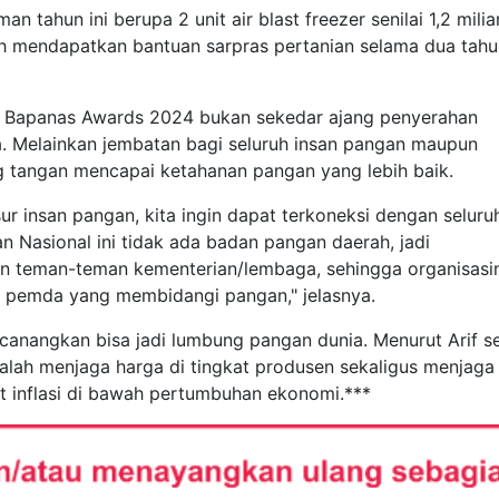
tahun ini berupa 2 unit air blast freezer senilai 1,2 milia
h mendapatkan bantuan sarpras pertanian selama dua tahu
an Bapanas Awards 2024 bukan sekedar ajang penyerahan
a. Melainkan jembatan bagi seluruh insan pangan maupun
ng tangan mencapai ketahanan pangan yang lebih baik.
r insan pangan, kita ingin dapat terkoneksi dengan seluru
 Nasional ini tidak ada badan pangan daerah, jadi
gan teman-teman kementerian/lembaga, sehingga organisasi
s pemda yang membidangi pangan," jelasnya.
dicanangkan bisa jadi lumbung pangan dunia. Menurut Arif s
alah menjaga harga di tingkat produsen sekaligus menjaga
at inflasi di bawah pertumbuhan ekonomi.***