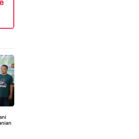
ani
anian