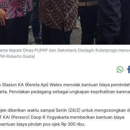
sama Kepala Dinas PUPKP dan Sekretaris Disdagin Kulonprogo menc
(PM-Roberto Gusta)
 Stasiun KA (Kereta Api) Wates menolak bantuan biaya peminda
arta. Penolakan pedagang sebagai ungkapan keprihatinan karena
ojek diberikan waktu sampai Senin (28/2) untuk mengosongkan 
PT KAI (Persero) Daop 6 Yogyakarta memberikan bantuan biaya
antuan biaya pindah pos ojek Rp 300 ribu.