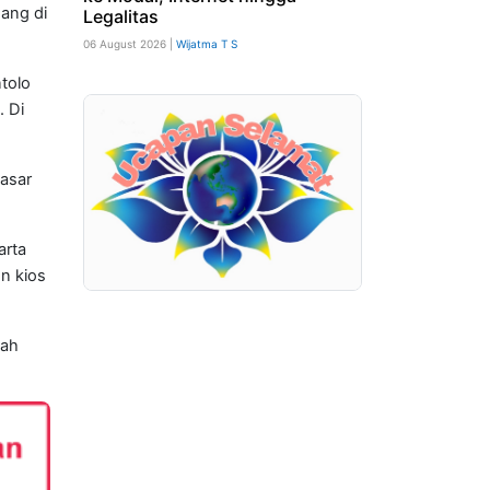
ang di
Legalitas
06 August 2026 |
Wijatma T S
tolo
 Di
asar
arta
n kios
dah