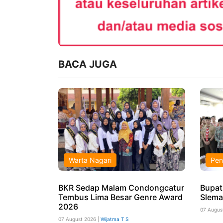
BACA JUGA
Warta Nagari
Pen
BKR Sedap Malam Condongcatur
Bupat
Tembus Lima Besar Genre Award
Slema
2026
07 Augus
07 August 2026 |
Wijatma T S