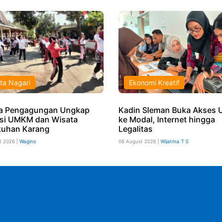
ta Nagari
Ekonomi Kreatif
a Pengagungan Ungkap
Kadin Sleman Buka Akses
si UMKM dan Wisata
ke Modal, Internet hingga
uhan Karang
Legalitas
t 2026 |
Wagino
06 August 2026 |
Wijatma T S