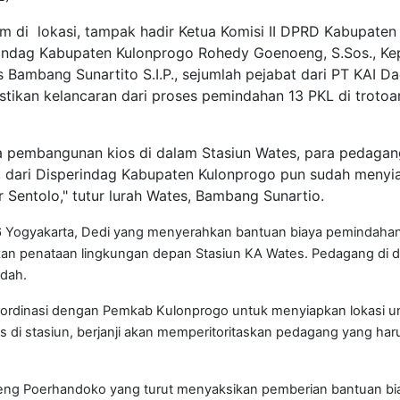
 di lokasi, tampak hadir Ketua Komisi II DPRD Kabupaten
erindag Kabupaten Kulonprogo Rohedy Goenoeng, S.Sos., Ke
 Bambang Sunartito S.I.P., sejumlah pejabat dari PT KAI D
ikan kelancaran dari proses pemindahan 13 PKL di trotoa
a pembangunan kios di dalam Stasiun Wates, para pedagang
da, dari Disperindag Kabupaten Kulonprogo pun sudah meny
ar Sentolo," tutur lurah Wates, Bambang Sunartio.
p 6 Yogyakarta, Dedi yang menyerahkan bantuan biaya pemindaha
n penataan lingkungan depan Stasiun KA Wates. Pedagang di 
ndah.
koordinasi dengan Pemkab Kulonprogo untuk menyiapkan lokasi u
s di stasiun, berjanji akan memperitoritaskan pedagang yang har
eng Poerhandoko yang turut menyaksikan pemberian bantuan bi