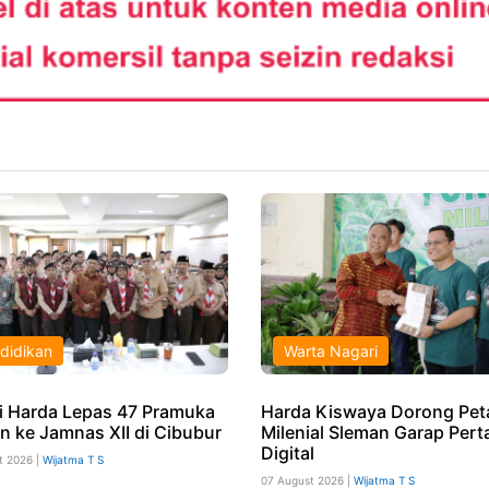
didikan
Warta Nagari
i Harda Lepas 47 Pramuka
Harda Kiswaya Dorong Pet
n ke Jamnas XII di Cibubur
Milenial Sleman Garap Pert
Digital
t 2026 |
Wijatma T S
07 August 2026 |
Wijatma T S