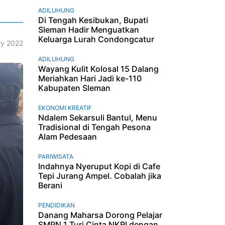
ADILUHUNG
Di Tengah Kesibukan, Bupati
Sleman Hadir Menguatkan
Keluarga Lurah Condongcatur
ry 2022
ADILUHUNG
Wayang Kulit Kolosal 15 Dalang
Meriahkan Hari Jadi ke-110
Kabupaten Sleman
EKONOMI KREATIF
Ndalem Sekarsuli Bantul, Menu
Tradisional di Tengah Pesona
Alam Pedesaan
PARIWISATA
Indahnya Nyeruput Kopi di Cafe
Tepi Jurang Ampel. Cobalah jika
Berani
PENDIDIKAN
Danang Maharsa Dorong Pelajar
SMPN 1 Turi Cinta NKRI dengan