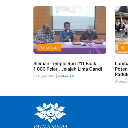
Pariwisata
War
Sleman Temple Run #11 Bidik
Lomb
1.000 Pelari, Jelajah Lima Candi
Poten
Paduk
07 August 2026 |
Wijatma T S
07 Augus