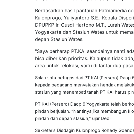
Berdasarkan hasil pantauan Patmamedia.com
Kulonprogo, Yuliyantoro S.E., Kepala Disp
DPUPKP Ir. Gusdi Hartono M.T., Lurah Wates
Yogyakarta dan Stasiun Wates untuk memast
depan Stasiun Wates.
"Saya berharap PT.KAI seandainya nanti ad
bisa diberikan prioritas. Kalaupun tidak a
area untuk relokasi, yaitu di lantai dua pas
Salah satu petugas dari PT KAI (Persero) Dao
kepada pedagang menyatakan hendak melakuka
stasiun yang menempati tanah PT KAI harus pi
PT KAI (Persero) Daop 6 Yogyakarta telah ber
pindah berjualan. “Nantinya jika membangun kio
pindah dari depan stasiun,” ujar Dedi.
Sekretaris Disdagin Kulonprogo Rohedy Goeno