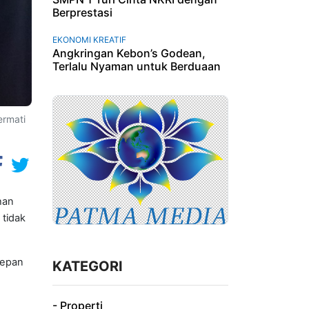
Berprestasi
EKONOMI KREATIF
Angkringan Kebon’s Godean,
Terlalu Nyaman untuk Berduaan
ermati
han
 tidak
depan
KATEGORI
- Properti