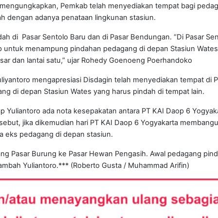
 mengungkapkan, Pemkab telah menyediakan tempat bagi pedag
ah dengan adanya penataan lingkunan stasiun.
ah di Pasar Sentolo Baru dan di Pasar Bendungan. “Di Pasar Sen
kup untuk menampung pindahan pedagang di depan Stasiun Wates.
asar dan lantai satu,” ujar Rohedy Goenoeng Poerhandoko
iyantoro mengapresiasi Disdagin telah menyediakan tempat di P
g di depan Stasiun Wates yang harus pindah di tempat lain.
p Yuliantoro ada nota kesepakatan antara PT KAI Daop 6 Yogyak
ebut, jika dikemudian hari PT KAI Daop 6 Yogyakarta membangu
da eks pedagang di depan stasiun.
ang Pasar Burung ke Pasar Hewan Pengasih. Awal pedagang pin
tambah Yuliantoro.*** (Roberto Gusta / Muhammad Arifin)