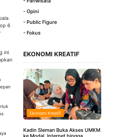
- Pariwisata
- Opini
pala
- Public Figure
aop 6
- Fokus
r
 ini
EKONOMI KREATIF
iapkan
n
depan
ntuk
Ekonomi Kreatif
us
Kadin Sleman Buka Akses UMKM
aya
ke Modal, Internet hingga