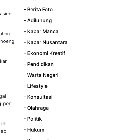
- Berita Foto
tasiun
- Adiluhung
- Kabar Manca
mahan
oenoeng
- Kabar Nusantara
- Ekonomi Kreatif
kar
- Pendidikan
- Warta Nagari
- Lifestyle
gai
- Konsultasi
g per
- Olahraga
- Politik
ini
- Hukum
cap