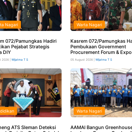
ta Nagari
Warta Nagari
m 072/Pamungkas Hadiri
Kasrem 072/Pamungkas Ha
ikan Pejabat Strategis
Pembukaan Government
a DIY
Procurement Forum & Expo
t 2026 |
Wijatma T S
05 August 2026 |
Wijatma T S
didikan
Warta Nagari
eng ATS Sleman Deteksi
AAMAI Bangun Greenhouse