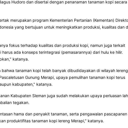
Bagus Hudoro dan disertai dengan penanaman tanaman kopi secara
tak merupakan program Kementerian Pertanian (Kementan) Direkto
donesia yang bertujuan untuk meningkatkan produksi, kualitas dan 
anya fokus terhadap kualitas dan produksi kopi, namun juga terkait
i harus ada konseps terintegrasi (pemasarannya) dari hulu ke hilir.
pkan," katanya.
bahwa tanaman kopi telah banyak dibudidayakan di wilayah lereng
Pascaletusan Gunung Merapi, upaya pemulihan tanaman kopi terus
maupun kabupaten," katanya.
ikanan Kabupaten Sleman juga sudah melakukan upaya perluasan lah
balian tegakan.
rantasan hama dan penyakit tanaman, serta pengawalan pascapanen 
n produktifitas tanaman kopi lereng Merapi," katanya.