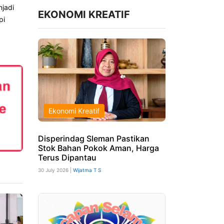
njadi
EKONOMI KREATIF
pi
Ekonomi Kreatif
Disperindag Sleman Pastikan
Stok Bahan Pokok Aman, Harga
Terus Dipantau
30 July 2026 |
Wijatma T S