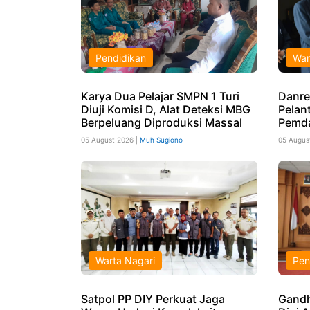
Pendidikan
War
Karya Dua Pelajar SMPN 1 Turi
Danre
Diuji Komisi D, Alat Deteksi MBG
Pelant
Berpeluang Diproduksi Massal
Pemd
05 August 2026 |
Muh Sugiono
05 Augus
Warta Nagari
Pen
Satpol PP DIY Perkuat Jaga
Gandh