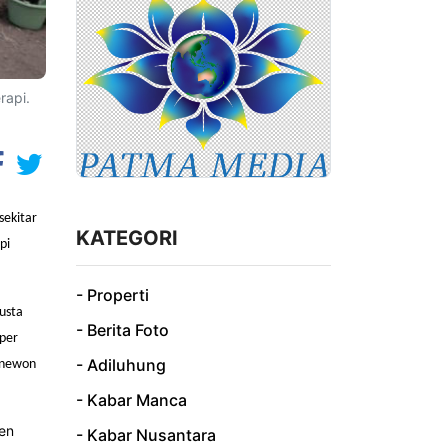
rapi.
sekitar
KATEGORI
pi
- Properti
busta
- Berita Foto
 per
- Adiluhung
anewon
- Kabar Manca
en
- Kabar Nusantara