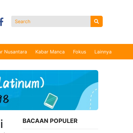
r Nusantara
Kabar Manca
Fokus
Lainnya
i
BACAAN POPULER