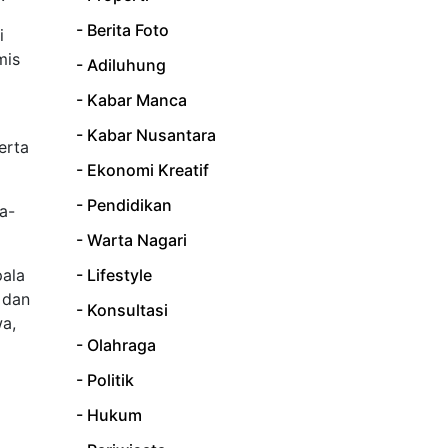
- Berita Foto
i
mis
- Adiluhung
- Kabar Manca
- Kabar Nusantara
erta
- Ekonomi Kreatif
- Pendidikan
a-
- Warta Nagari
- Lifestyle
pala
 dan
- Konsultasi
wa,
- Olahraga
- Politik
- Hukum