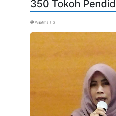
350 Tokoh Pendidi
Wijatma T S
.