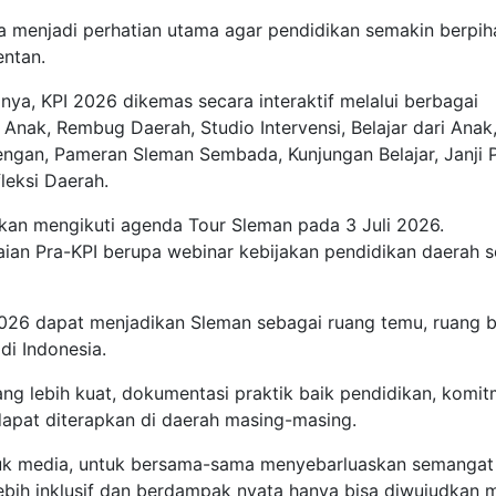
 juga menjadi perhatian utama agar pendidikan semakin berpih
entan.
a, KPI 2026 dikemas secara interaktif melalui berbagai
 Anak, Rembug Daerah, Studio Intervensi, Belajar dari Anak
engan, Pameran Sleman Sembada, Kunjungan Belajar, Janji P
leksi Daerah.
akan mengikuti agenda Tour Sleman pada 3 Juli 2026.
aian Pra-KPI berupa webinar kebijakan pendidikan daerah 
026 dapat menjadikan Sleman sebagai ruang temu, ruang be
di Indonesia.
 yang lebih kuat, dokumentasi praktik baik pendidikan, komi
 dapat diterapkan di daerah masing-masing.
suk media, untuk bersama-sama menyebarluaskan semangat
ebih inklusif dan berdampak nyata hanya bisa diwujudkan m