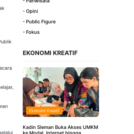
- Pariwisata
ak
- Opini
- Public Figure
- Fokus
,
ublik
EKONOMI KREATIF
secara
lajar,
tmen
Ekonomi Kreatif
Kadin Sleman Buka Akses UMKM
elalui
ke Modal, Internet hingga