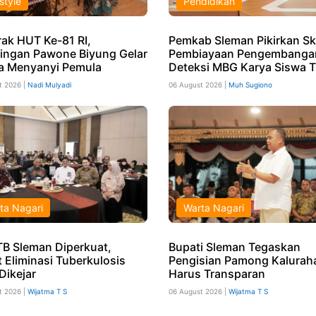
style
Pendidikan
ak HUT Ke-81 RI,
Pemkab Sleman Pikirkan S
ingan Pawone Biyung Gelar
Pembiayaan Pengembangan
 Menyanyi Pemula
Deteksi MBG Karya Siswa T
t 2026 |
Nadi Mulyadi
06 August 2026 |
Muh Sugiono
ta Nagari
Warta Nagari
TB Sleman Diperkuat,
Bupati Sleman Tegaskan
t Eliminasi Tuberkulosis
Pengisian Pamong Kalurah
Dikejar
Harus Transparan
t 2026 |
Wijatma T S
06 August 2026 |
Wijatma T S