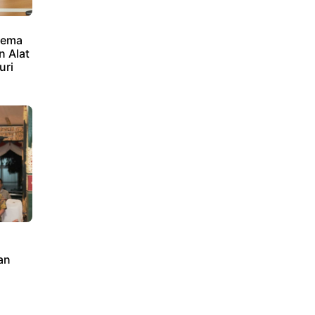
kema
 Alat
uri
an