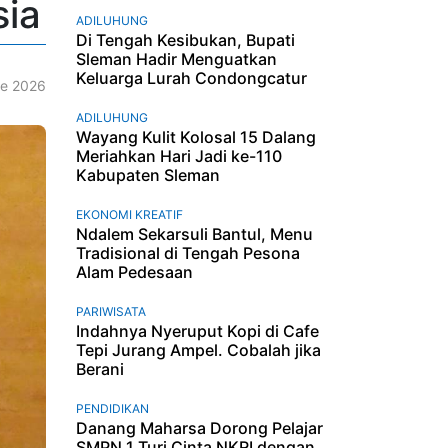
sia
ADILUHUNG
Di Tengah Kesibukan, Bupati
Sleman Hadir Menguatkan
Keluarga Lurah Condongcatur
e 2026
ADILUHUNG
Wayang Kulit Kolosal 15 Dalang
Meriahkan Hari Jadi ke-110
Kabupaten Sleman
EKONOMI KREATIF
Ndalem Sekarsuli Bantul, Menu
Tradisional di Tengah Pesona
Alam Pedesaan
PARIWISATA
Indahnya Nyeruput Kopi di Cafe
Tepi Jurang Ampel. Cobalah jika
Berani
PENDIDIKAN
Danang Maharsa Dorong Pelajar
SMPN 1 Turi Cinta NKRI dengan