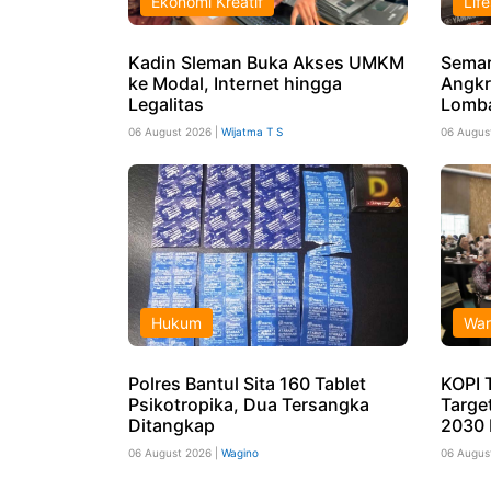
Ekonomi Kreatif
Life
Kadin Sleman Buka Akses UMKM
Semar
ke Modal, Internet hingga
Angkr
Legalitas
Lomba
06 August 2026 |
Wijatma T S
06 Augus
Hukum
War
Polres Bantul Sita 160 Tablet
KOPI 
Psikotropika, Dua Tersangka
Targe
Ditangkap
2030 
06 August 2026 |
Wagino
06 Augus