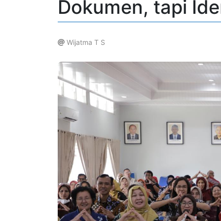
Dokumen, tapi Id
Wijatma T S
.