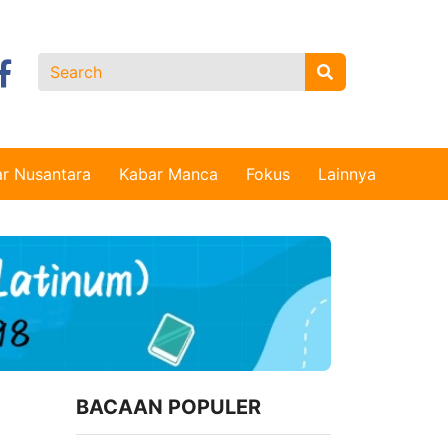
r Nusantara
Kabar Manca
Fokus
Lainnya
BACAAN POPULER