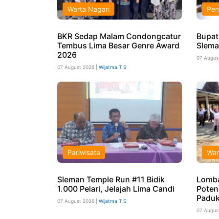
Warta Nagari
Pen
BKR Sedap Malam Condongcatur
Bupat
Tembus Lima Besar Genre Award
Slema
2026
07 Augus
07 August 2026 |
Wijatma T S
Pariwisata
War
Sleman Temple Run #11 Bidik
Lomb
1.000 Pelari, Jelajah Lima Candi
Poten
Paduk
07 August 2026 |
Wijatma T S
07 Augus