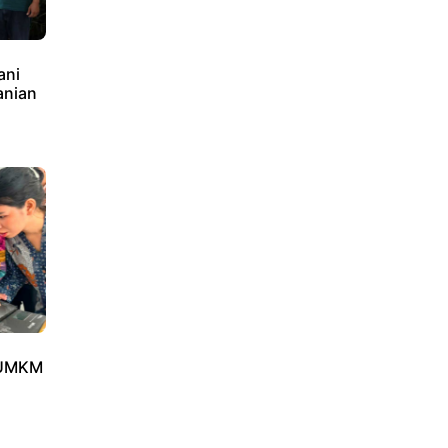
ani
anian
 UMKM