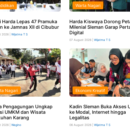
didikan
Warta Nagari
i Harda Lepas 47 Pramuka
Harda Kiswaya Dorong Pet
n ke Jamnas XII di Cibubur
Milenial Sleman Garap Pert
Digital
t 2026 |
Wijatma T S
07 August 2026 |
Wijatma T S
ta Nagari
Ekonomi Kreatif
a Pengagungan Ungkap
Kadin Sleman Buka Akses
si UMKM dan Wisata
ke Modal, Internet hingga
uhan Karang
Legalitas
t 2026 |
Wagino
06 August 2026 |
Wijatma T S