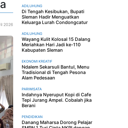
sa
ADILUHUNG
Di Tengah Kesibukan, Bupati
Sleman Hadir Menguatkan
Keluarga Lurah Condongcatur
il 2026
ADILUHUNG
Wayang Kulit Kolosal 15 Dalang
Meriahkan Hari Jadi ke-110
Kabupaten Sleman
EKONOMI KREATIF
Ndalem Sekarsuli Bantul, Menu
Tradisional di Tengah Pesona
Alam Pedesaan
PARIWISATA
Indahnya Nyeruput Kopi di Cafe
Tepi Jurang Ampel. Cobalah jika
Berani
PENDIDIKAN
Danang Maharsa Dorong Pelajar
SMPN 1 Turi Cinta NKRI dengan