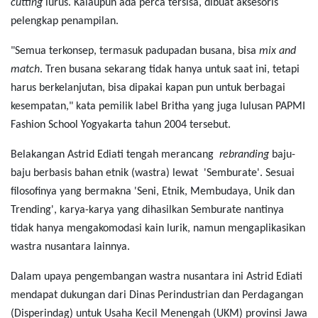
cutting
lurus. Kalaupun ada perca tersisa, dibuat aksesoris
pelengkap penampilan.
"Semua terkonsep, termasuk padupadan busana, bisa
mix and
match
. Tren busana sekarang tidak hanya untuk saat ini, tetapi
harus berkelanjutan, bisa dipakai kapan pun untuk berbagai
kesempatan," kata pemilik label Britha yang juga lulusan PAPMI
Fashion School Yogyakarta tahun 2004 tersebut.
Belakangan Astrid Ediati tengah merancang
rebranding
baju-
baju berbasis bahan etnik (wastra) lewat 'Semburate'. Sesuai
filosofinya yang bermakna 'Seni, Etnik, Membudaya, Unik dan
Trending', karya-karya yang dihasilkan Semburate nantinya
tidak hanya mengakomodasi kain lurik, namun mengaplikasikan
wastra nusantara lainnya.
Dalam upaya pengembangan wastra nusantara ini Astrid Ediati
mendapat dukungan dari Dinas Perindustrian dan Perdagangan
(Disperindag) untuk Usaha Kecil Menengah (UKM) provinsi Jawa