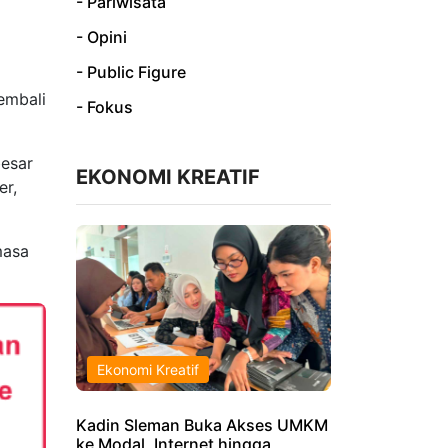
- Pariwisata
- Opini
- Public Figure
embali
- Fokus
esar
EKONOMI KREATIF
er,
masa
Ekonomi Kreatif
Kadin Sleman Buka Akses UMKM
ke Modal, Internet hingga