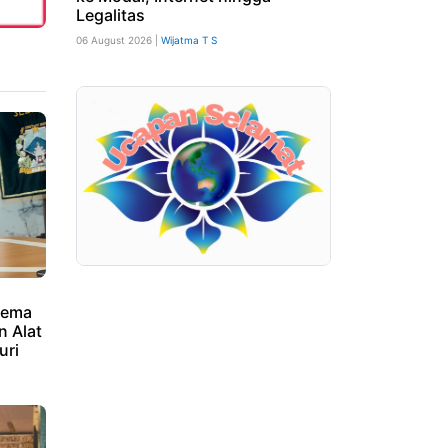
Legalitas
06 August 2026 |
Wijatma T S
kema
 Alat
uri