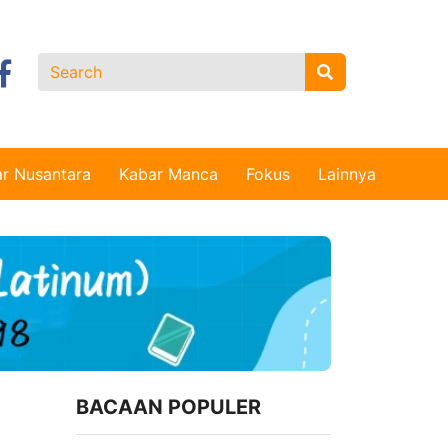
r Nusantara
Kabar Manca
Fokus
Lainnya
BACAAN POPULER