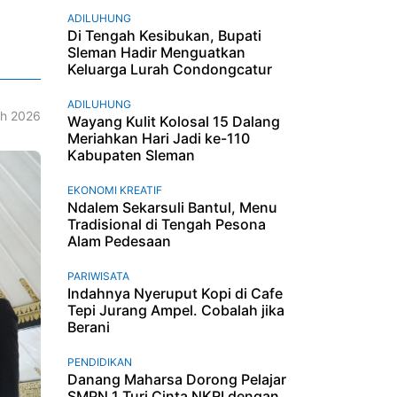
ADILUHUNG
Di Tengah Kesibukan, Bupati
Sleman Hadir Menguatkan
Keluarga Lurah Condongcatur
ADILUHUNG
h 2026
Wayang Kulit Kolosal 15 Dalang
Meriahkan Hari Jadi ke-110
Kabupaten Sleman
EKONOMI KREATIF
Ndalem Sekarsuli Bantul, Menu
Tradisional di Tengah Pesona
Alam Pedesaan
PARIWISATA
Indahnya Nyeruput Kopi di Cafe
Tepi Jurang Ampel. Cobalah jika
Berani
PENDIDIKAN
Danang Maharsa Dorong Pelajar
SMPN 1 Turi Cinta NKRI dengan