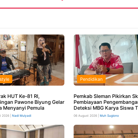
style
Pendidikan
ak HUT Ke-81 RI,
Pemkab Sleman Pikirkan S
ingan Pawone Biyung Gelar
Pembiayaan Pengembangan
 Menyanyi Pemula
Deteksi MBG Karya Siswa T
t 2026 |
Nadi Mulyadi
06 August 2026 |
Muh Sugiono