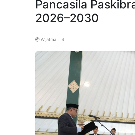
Pancasila Paskibr
2026–2030
Wijatma T S
.