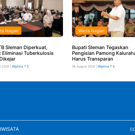
ta Nagari
Warta Nagari
TB Sleman Diperkuat,
Bupati Sleman Tegaskan
t Eliminasi Tuberkulosis
Pengisian Pamong Kalurah
Dikejar
Harus Transparan
t 2026 |
Wijatma T S
06 August 2026 |
Wijatma T S
IWISATA
CO