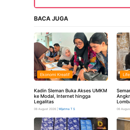
BACA JUGA
Ekonomi Kreatif
Life
Kadin Sleman Buka Akses UMKM
Semar
ke Modal, Internet hingga
Angkr
Legalitas
Lomba
06 August 2026 |
Wijatma T S
06 Augus