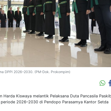
sana DPPI 2026–2030. (PM-Dok. Prokompim)
 Harda Kiswaya melantik Pelaksana Duta Pancasila Paski
n periode 2026–2030 di Pendopo Parasamya Kantor Setda