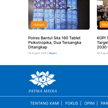
Hukum
War
Polres Bantul Sita 160 Tablet
KOPI 
Psikotropika, Dua Tersangka
Targe
Ditangkap
2030 
06 August 2026 |
Wagino
06 Augus
TENTANG KAMI
|
FOKUS
|
OPINI
|
PAR