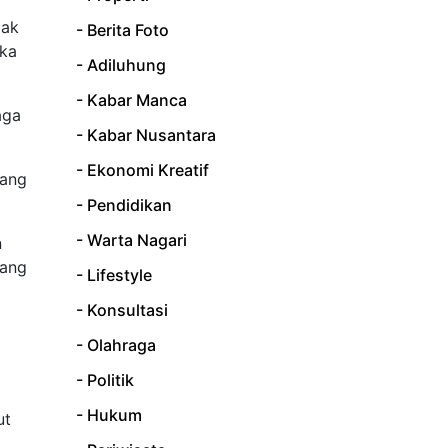
dak
- Berita Foto
aka
- Adiluhung
- Kabar Manca
aga
- Kabar Nusantara
- Ekonomi Kreatif
yang
- Pendidikan
- Warta Nagari
n
yang
- Lifestyle
- Konsultasi
- Olahraga
- Politik
- Hukum
ut