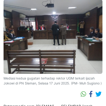
Mediasi kedua gugatan terhadap rektor UGM terkait ijazah
Jokowi di PN Sleman, Selasa 17 Juni 2025. (PM- Muh Sugiono )