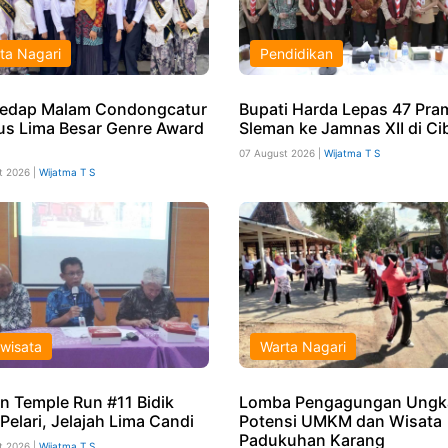
ta Nagari
Pendidikan
edap Malam Condongcatur
Bupati Harda Lepas 47 Pr
s Lima Besar Genre Award
Sleman ke Jamnas XII di Ci
07 August 2026 |
Wijatma T S
t 2026 |
Wijatma T S
iwisata
Warta Nagari
n Temple Run #11 Bidik
Lomba Pengagungan Ungk
Pelari, Jelajah Lima Candi
Potensi UMKM dan Wisata
Padukuhan Karang
t 2026 |
Wijatma T S