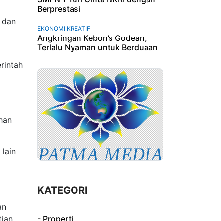
Berprestasi
 dan
EKONOMI KREATIF
Angkringan Kebon’s Godean,
Terlalu Nyaman untuk Berduaan
rintah
uhan
 lain
KATEGORI
an
tian
- Properti