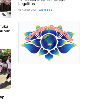
Legalitas
06 August 2026 |
Wijatma T S
amuka
bubur
ap