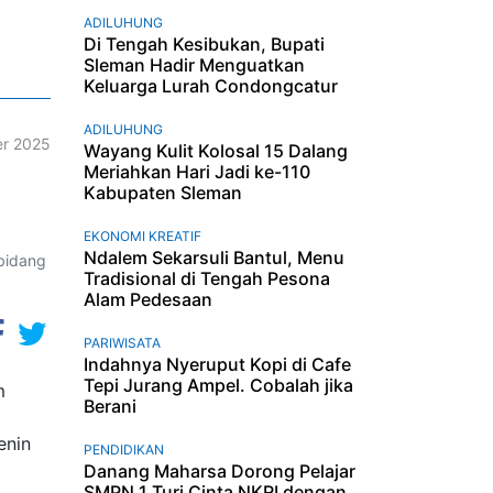
ADILUHUNG
Di Tengah Kesibukan, Bupati
Sleman Hadir Menguatkan
Keluarga Lurah Condongcatur
ADILUHUNG
r 2025
Wayang Kulit Kolosal 15 Dalang
Meriahkan Hari Jadi ke-110
Kabupaten Sleman
EKONOMI KREATIF
Ndalem Sekarsuli Bantul, Menu
 bidang
Tradisional di Tengah Pesona
Alam Pedesaan
PARIWISATA
Indahnya Nyeruput Kopi di Cafe
Tepi Jurang Ampel. Cobalah jika
m
Berani
enin
PENDIDIKAN
Danang Maharsa Dorong Pelajar
SMPN 1 Turi Cinta NKRI dengan