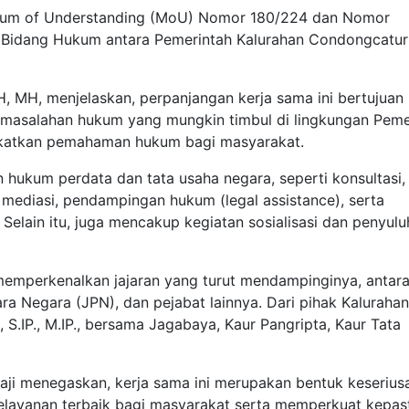
ndum of Understanding (MoU) Nomor 180/224 dan Nomor
a Bidang Hukum antara Pemerintah Kalurahan Condongcatur
H, MH, menjelaskan, perpanjangan kerja sama ini bertujuan
masalahan hukum yang mungkin timbul di lingkungan Peme
gkatkan pemahaman hukum bagi masyarakat.
n hukum perdata dan tata usaha negara, seperti konsultasi,
, mediasi, pendampingan hukum (legal assistance), serta
Selain itu, juga mencakup kegiatan sosialisasi dan penyul
memperkenalkan jajaran yang turut mendampinginya, antara
ra Negara (JPN), dan pejabat lainnya. Dari pihak Kalurahan
 S.IP., M.IP., bersama Jagabaya, Kaur Pangripta, Kaur Tata
aji menegaskan, kerja sama ini merupakan bentuk keserius
layanan terbaik bagi masyarakat serta memperkuat kepas