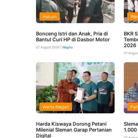
Hukum
War
Bonceng Istri dan Anak, Pria di
BKR S
Bantul Curi HP di Dasbor Motor
Tembu
2026
07 August 2026 |
Wagino
07 Augus
Warta Nagari
Par
Harda Kiswaya Dorong Petani
Slema
Milenial Sleman Garap Pertanian
1.000 
Digital
07 Augus