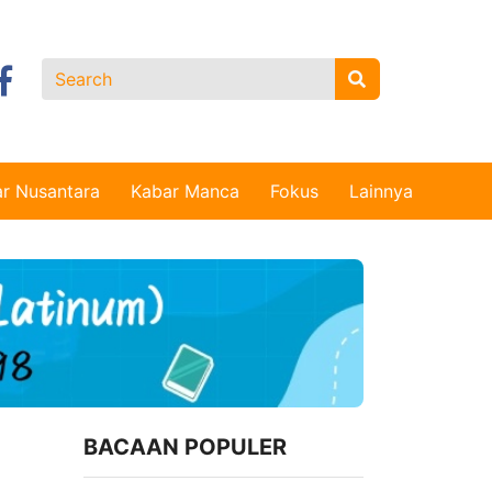
r Nusantara
Kabar Manca
Fokus
Lainnya
BACAAN POPULER