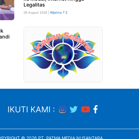
Legalitas
06 August 2026 |
Wijatma T S
ik
Candi
IKUTI KAMI :
PYRIGHT © 2026 PT. PATMA MEDIA NUSANTARA