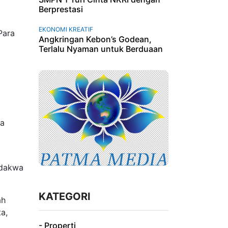
Berprestasi
EKONOMI KREATIF
Para
Angkringan Kebon’s Godean,
.
Terlalu Nyaman untuk Berduaan
ma
rdakwa
KATEGORI
ah
a,
- Properti