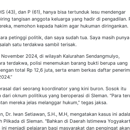
 HS (43), dan P (61), hanya bisa tertunduk lesu mendengar
eiring tangisan anggota keluarga yang hadir di pengadilan. 
reka, memohon kepada hakim agar hukuman diringankan
ra petinggi politik, dan saya sudah tua. Saya masih punya
salah satu terdakwa sambil terisak.
24 November 2024, di wilayah Kalurahan Sendangmulyo,
ara terdakwa, polisi menemukan barang bukti berupa uang
ngan total Rp 12,6 juta, serta enam berkas daftar peneri
 2024.”
rasal dari seorang koordinator yang kini buron. Sosok itu
 dari oknum politikus yang beroperasi di Sleman. “Para te
atan mereka jelas melanggar hukum,” tegas jaksa.
, Dr. Iwan Setiawan, S.H., M.H, mengatakan kasus ini adal
h Pilkada di Sleman. "Bahkan di Daerah Istimewa Yogyakart
an ini menjadi pelajaran bagi masyarakat dan pengingat akan