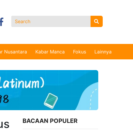
r Nusantara
Kabar Manca
Fokus
Lainnya
us
BACAAN POPULER