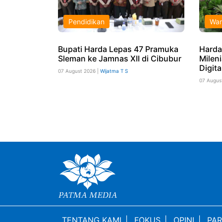
Pendidikan
War
Bupati Harda Lepas 47 Pramuka
Harda
Sleman ke Jamnas XII di Cibubur
Milen
Digita
07 August 2026 |
Wijatma T S
07 Augus
TENTANG KAMI
|
FOKUS
|
OPINI
|
PAR