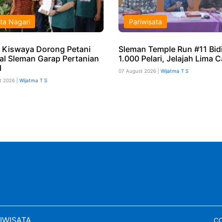
ta Nagari
Pariwisata
 Kiswaya Dorong Petani
Sleman Temple Run #11 Bid
ial Sleman Garap Pertanian
1.000 Pelari, Jelajah Lima 
l
07 August 2026 |
Wijatma T S
t 2026 |
Wijatma T S
IWISATA
CO