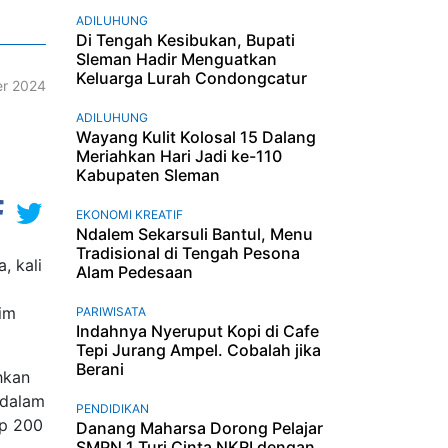
ADILUHUNG
Di Tengah Kesibukan, Bupati
Sleman Hadir Menguatkan
Keluarga Lurah Condongcatur
r 2024
ADILUHUNG
Wayang Kulit Kolosal 15 Dalang
Meriahkan Hari Jadi ke-110
Kabupaten Sleman
EKONOMI KREATIF
Ndalem Sekarsuli Bantul, Menu
Tradisional di Tengah Pesona
, kali
Alam Pedesaan
kim
PARIWISATA
Indahnya Nyeruput Kopi di Cafe
Tepi Jurang Ampel. Cobalah jika
Berani
hkan
 dalam
PENDIDIKAN
Rp 200
Danang Maharsa Dorong Pelajar
SMPN 1 Turi Cinta NKRI dengan