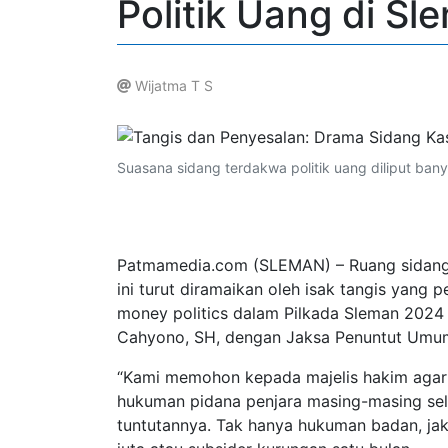
Politik Uang di Sl
Wijatma T S
.
Suasana sidang terdakwa politik uang diliput ba
Patmamedia.com (SLEMAN) – Ruang sidang ya
ini turut diramaikan oleh isak tangis yang
money politics dalam Pilkada Sleman 2024 
Cahyono, SH, dengan Jaksa Penuntut Umu
“Kami memohon kepada majelis hakim agar 
hukuman pidana penjara masing-masing sela
tuntutannya. Tak hanya hukuman badan, j