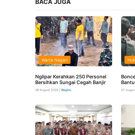
BACA JUGA
Warta Nagari
Hu
Nglipar Kerahkan 250 Personel
Boncen
Bersihkan Sungai Cegah Banjir
Bantu
08 August 2026 |
Wagino
07 Augus