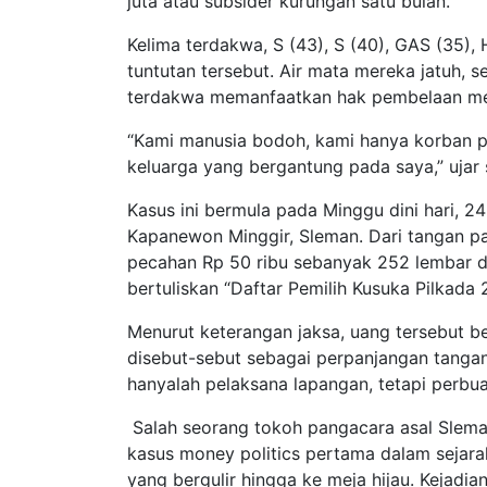
juta atau subsider kurungan satu bulan.
Kelima terdakwa, S (43), S (40), GAS (35),
tuntutan tersebut. Air mata mereka jatuh, s
terdakwa memanfaatkan hak pembelaan me
“Kami manusia bodoh, kami hanya korban pa
keluarga yang bergantung pada saya,” ujar 
Kasus ini bermula pada Minggu dini hari, 
Kapanewon Minggir, Sleman. Dari tangan p
pecahan Rp 50 ribu sebanyak 252 lembar de
bertuliskan “Daftar Pemilih Kusuka Pilkada
Menurut keterangan jaksa, uang tersebut be
disebut-sebut sebagai perpanjangan tangan
hanyalah pelaksana lapangan, tetapi perbu
Salah seorang tokoh pangacara asal Sleman
kasus money politics pertama dalam sejara
yang bergulir hingga ke meja hijau. Kejadi