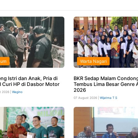
kum
Warta Nagari
g Istri dan Anak, Pria di
BKR Sedap Malam Condong
l Curi HP di Dasbor Motor
Tembus Lima Besar Genre 
2026
t 2026 |
Wagino
07 August 2026 |
Wijatma T S