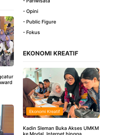
- Pariwisata
- Opini
- Public Figure
- Fokus
EKONOMI KREATIF
catur
Award
Ekonomi Kreatif
Kadin Sleman Buka Akses UMKM
ke Modal, Internet hingga