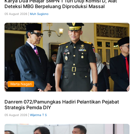
Karya Dua Pelajar SMPN 1 Turi Diuji Komisi D, Alat
Deteksi MBG Berpeluang Diproduksi Massal
05 August 2026 |
Muh Sugiono
Warta Nagari
Danrem 072/Pamungkas Hadiri Pelantikan Pejabat
Strategis Pemda DIY
05 August 2026 |
Wijatma T S