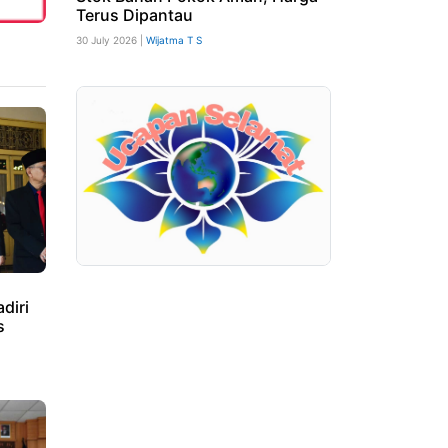
Terus Dipantau
30 July 2026 |
Wijatma T S
diri
s