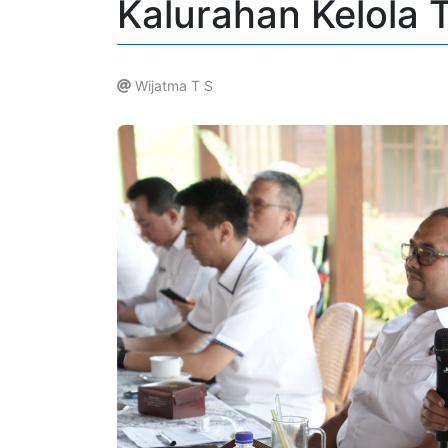
Kalurahan Kelola 
Wijatma T S
.