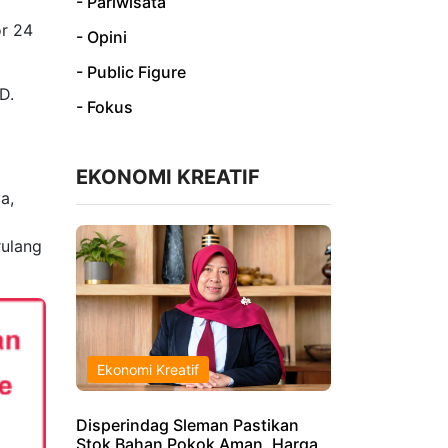
- Pariwisata
or 24
- Opini
- Public Figure
D.
- Fokus
EKONOMI KREATIF
a,
rulang
Ekonomi Kreatif
Disperindag Sleman Pastikan
Stok Bahan Pokok Aman, Harga