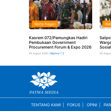
Warta Nagari
War
Kasrem 072/Pamungkas Hadiri
Satpo
Pembukaan Government
Warga
Procurement Forum & Expo 2026
Sosia
05 August 2026 |
Wijatma T S
05 Augus
TENTANG KAMI
|
FOKUS
|
OPINI
|
PAR