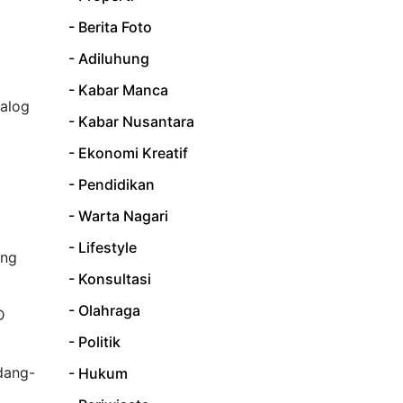
- Berita Foto
- Adiluhung
- Kabar Manca
ialog
- Kabar Nusantara
- Ekonomi Kreatif
- Pendidikan
- Warta Nagari
- Lifestyle
ong
- Konsultasi
- Olahraga
D
- Politik
dang-
- Hukum