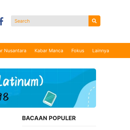
r Nusantara
Kabar Manca
Fokus
Lainnya
BACAAN POPULER