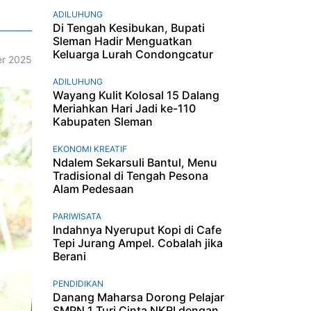
ADILUHUNG
Di Tengah Kesibukan, Bupati
Sleman Hadir Menguatkan
Keluarga Lurah Condongcatur
r 2025
ADILUHUNG
Wayang Kulit Kolosal 15 Dalang
Meriahkan Hari Jadi ke-110
Kabupaten Sleman
EKONOMI KREATIF
Ndalem Sekarsuli Bantul, Menu
Tradisional di Tengah Pesona
Alam Pedesaan
PARIWISATA
Indahnya Nyeruput Kopi di Cafe
Tepi Jurang Ampel. Cobalah jika
Berani
PENDIDIKAN
Danang Maharsa Dorong Pelajar
SMPN 1 Turi Cinta NKRI dengan