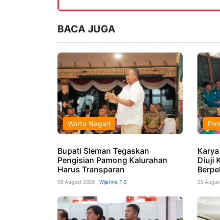
BACA JUGA
Warta Nagari
Pen
Bupati Sleman Tegaskan
Karya
Pengisian Pamong Kalurahan
Diuji 
Harus Transparan
Berpe
06 August 2026 |
Wijatma T S
05 Augus