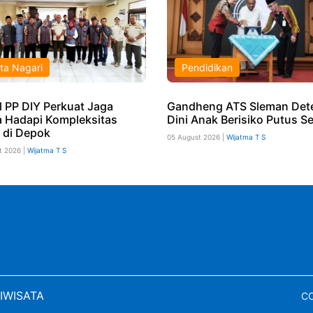
ta Nagari
Pendidikan
l PP DIY Perkuat Jaga
Gandheng ATS Sleman Det
 Hadapi Kompleksitas
Dini Anak Berisiko Putus S
l di Depok
05 August 2026 |
Wijatma T S
t 2026 |
Wijatma T S
IWISATA
CO