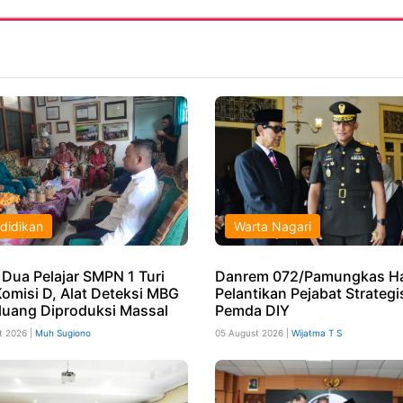
didikan
Warta Nagari
 Dua Pelajar SMPN 1 Turi
Danrem 072/Pamungkas Ha
Komisi D, Alat Deteksi MBG
Pelantikan Pejabat Strategi
luang Diproduksi Massal
Pemda DIY
t 2026 |
Muh Sugiono
05 August 2026 |
Wijatma T S