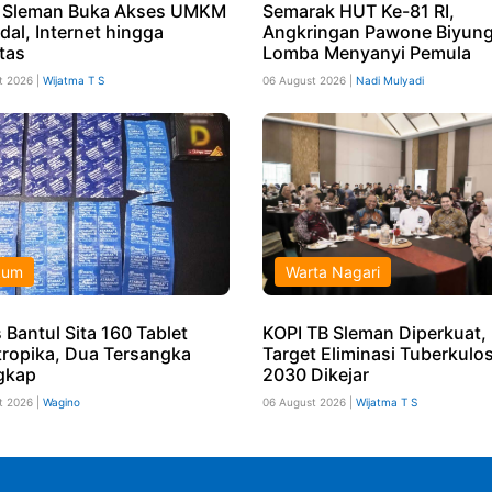
 Sleman Buka Akses UMKM
Semarak HUT Ke-81 RI,
dal, Internet hingga
Angkringan Pawone Biyung
tas
Lomba Menyanyi Pemula
t 2026 |
Wijatma T S
06 August 2026 |
Nadi Mulyadi
kum
Warta Nagari
 Bantul Sita 160 Tablet
KOPI TB Sleman Diperkuat,
tropika, Dua Tersangka
Target Eliminasi Tuberkulos
gkap
2030 Dikejar
t 2026 |
Wagino
06 August 2026 |
Wijatma T S