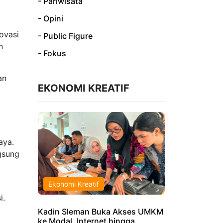
- Pariwisata
- Opini
ovasi
- Public Figure
n
- Fokus
an
EKONOMI KREATIF
aya.
gsung
Ekonomi Kreatif
i.
Kadin Sleman Buka Akses UMKM
ke Modal, Internet hingga