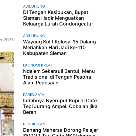
ADILUHUNG
Di Tengah Kesibukan, Bupati
Sleman Hadir Menguatkan
Keluarga Lurah Condongcatur
ADILUHUNG
r 2025
Wayang Kulit Kolosal 15 Dalang
Meriahkan Hari Jadi ke-110
Kabupaten Sleman
EKONOMI KREATIF
Ndalem Sekarsuli Bantul, Menu
Tradisional di Tengah Pesona
Alam Pedesaan
PARIWISATA
Indahnya Nyeruput Kopi di Cafe
Tepi Jurang Ampel. Cobalah jika
Berani
PENDIDIKAN
Danang Maharsa Dorong Pelajar
SMPN 1 Turi Cinta NKRI dengan