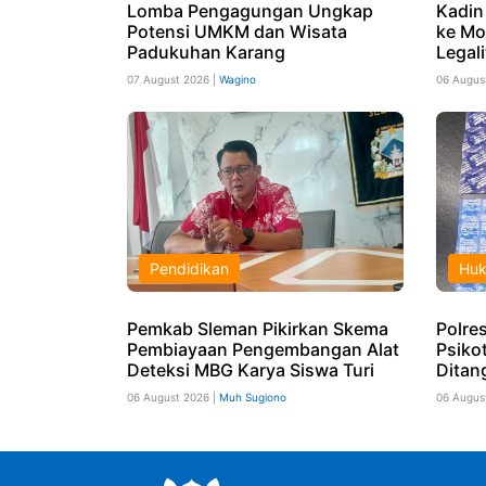
Lomba Pengagungan Ungkap
Kadin
Potensi UMKM dan Wisata
ke Mo
Padukuhan Karang
Legali
07 August 2026 |
Wagino
06 Augus
Pendidikan
Hu
Pemkab Sleman Pikirkan Skema
Polres
Pembiayaan Pengembangan Alat
Psiko
Deteksi MBG Karya Siswa Turi
Ditan
06 August 2026 |
Muh Sugiono
06 Augus