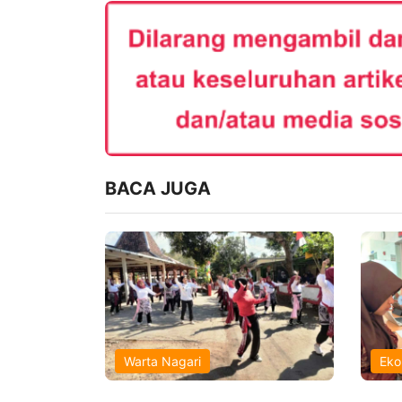
BACA JUGA
Warta Nagari
Eko