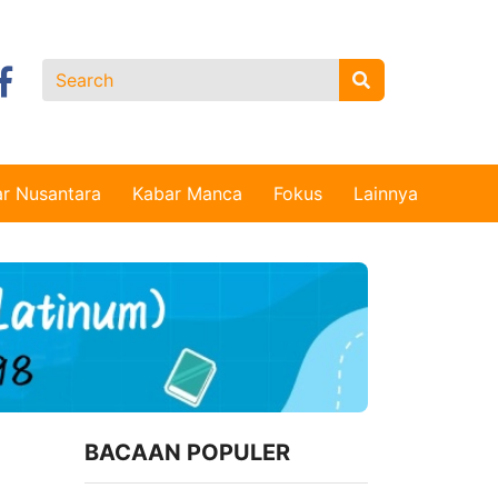
r Nusantara
Kabar Manca
Fokus
Lainnya
BACAAN POPULER